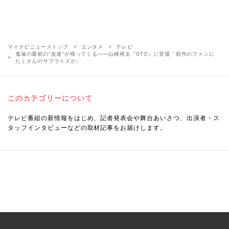
マイナビニューストップ
エンタメ
テレビ
鬼塚の最初の“友達”が帰ってくる――山崎裕太『GTO』に登場「前作のファンに
たくさんのサプライズが」
このカテゴリーについて
テレビ番組の新情報をはじめ、記者発表会や舞台あいさつ、出演者・ス
タッフインタビューなどの取材記事をお届けします。