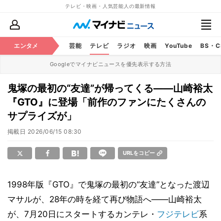
テレビ・映画・人気芸能人の最新情報
エンタメ
芸能
テレビ
ラジオ
映画
YouTube
BS・
Googleでマイナビニュースを優先表示する方法
鬼塚の最初の“友達”が帰ってくる――山崎裕太
『GTO』に登場「前作のファンにたくさんの
サプライズが」
掲載日
2026/06/15 08:30
URLをコピー
1998年版『GTO』で鬼塚の最初の“友達”となった渡辺
マサルが、28年の時を経て再び物語へ――山崎裕太
が、7月20日にスタートするカンテレ・
フジテレビ
系