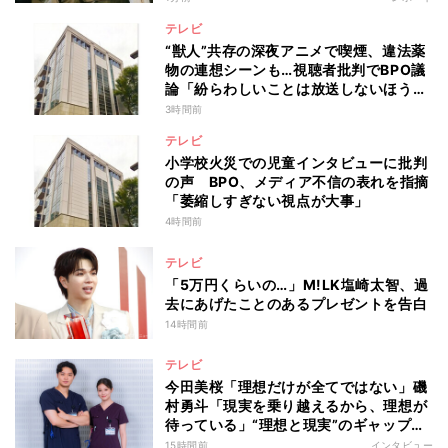
テレビ
“獣人”共存の深夜アニメで喫煙、違法薬
物の連想シーンも…視聴者批判でBPO議
論「紛らわしいことは放送しないほう
が」
3時間前
テレビ
小学校火災での児童インタビューに批判
の声 BPO、メディア不信の表れを指摘
「萎縮しすぎない視点が大事」
4時間前
テレビ
「5万円くらいの…」M!LK塩崎太智、過
去にあげたことのあるプレゼントを告白
14時間前
テレビ
今田美桜「理想だけが全てではない」磯
村勇斗「現実を乗り越えるから、理想が
待っている」“理想と現実”のギャップに
悩む人へ 第一線で活躍する俳優2人の
15時間前
インタビュー