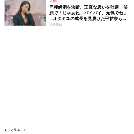
芸能
同棲解消を決断、正直な思いを吐露、笑
顔で「じゃあね、バイバイ。元気でね」
…オダミユの成長を見届けた平祐奈も思
わず涙 『ガールオアレディ3』
11時間前
もっと見る