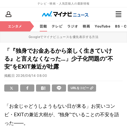
テレビ・映画・人気芸能人の最新情報
エンタメ
芸能
テレビ
ラジオ
映画
YouTube
BS・
Googleでマイナビニュースを優先表示する方法
「『独身でお金あるから楽しく生きていけ
る』と言えなくなった…」少子化問題の“不
安”をEXIT兼近が吐露
掲載日
2026/06/14 08:00
URLをコピー
「お金じゃどうしようもない日が来る」お笑いコン
ビ・EXITの兼近大樹が、“独身”でいることの不安を語
った――。