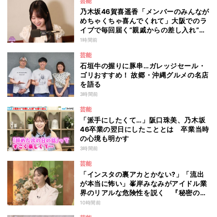
芸能
乃木坂46賀喜遥香「メンバーのみんなが
めちゃくちゃ喜んでくれて」大阪でのラ
イブで毎回届く“親戚からの差し入れ”と
は？
1時間前
芸能
石垣牛の握りに豚串…ガレッジセール・
ゴリおすすめ！ 故郷・沖縄グルメの名店
を語る
3時間前
芸能
「派手にしたくて…」阪口珠美、乃木坂
46卒業の翌日にしたこととは 卒業当時
の心境も明かす
3時間前
芸能
「インスタの裏アカとかない?」「流出
が本当に怖い」峯岸みなみがアイドル業
界のリアルな危険性を説く 『秘密のマ
マ園』特別編
10時間前