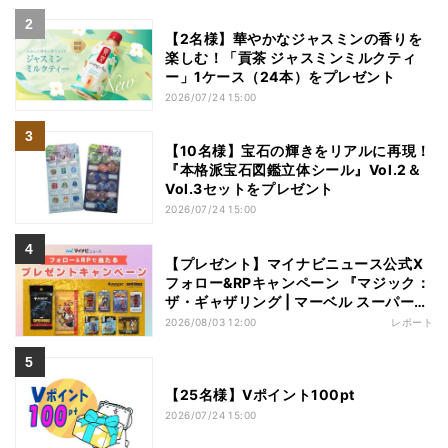
【2名様】華やかなジャスミンの香りを
楽しむ！「貢茶 ジャスミンミルクティ
ー」1ケース（24本）をプレゼント
2026/07/24 15:00
【10名様】宝石の輝きをリアルに再現！
『本格派宝石図鑑立体シール』Vol.2＆
Vol.3セットをプレゼント
2026/07/24 15:00
【プレゼント】マイナビニュース公式X
フォロー&RPキャンペーン 『マジック：
ザ・ギャザリング | マーベル スーパー・
ヒーローズ』フィギュア【3名様】
2026/08/03 12:00
レポート
【25名様】Vポイント100pt
2026/07/24 15:00