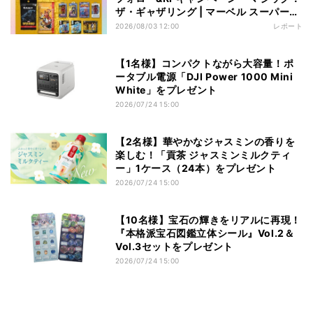
ザ・ギャザリング | マーベル スーパー・
ヒーローズ』フィギュア【3名様】
2026/08/03 12:00
レポート
【1名様】コンパクトながら大容量！ポ
ータブル電源「DJI Power 1000 Mini
White」をプレゼント
2026/07/24 15:00
【2名様】華やかなジャスミンの香りを
楽しむ！「貢茶 ジャスミンミルクティ
ー」1ケース（24本）をプレゼント
2026/07/24 15:00
【10名様】宝石の輝きをリアルに再現！
『本格派宝石図鑑立体シール』Vol.2＆
Vol.3セットをプレゼント
2026/07/24 15:00