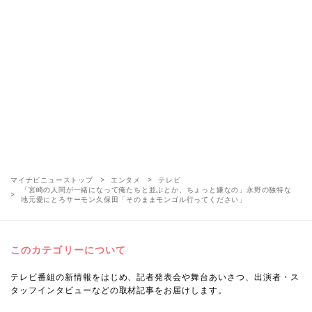
マイナビニューストップ
エンタメ
テレビ
「宮崎の人間が一緒になって俺たちと並ぶとか、ちょっと嫌なの」永野の独特な
地元愛にとろサーモン久保田「そのままモンゴル行ってください」
このカテゴリーについて
テレビ番組の新情報をはじめ、記者発表会や舞台あいさつ、出演者・ス
タッフインタビューなどの取材記事をお届けします。