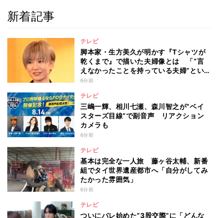
新着記事
テレビ
脚本家・生方美久が明かす『Tシャツが
乾くまで』で描いた夫婦像とは 「“言
えなかったことを持っている夫婦”とい
うのは面白いかも」
6分前
テレビ
三嶋一輝、相川七瀬、森川智之が“ベイ
スターズ目線”で副音声 リアクション
カメラも
6分前
テレビ
基本は完全な一人旅 藤ヶ谷太輔、新番
組でタイ世界遺産都市へ「自分がしてみ
たかった雰囲気」
6分前
テレビ
ついにバレ始めた“3股交際”に「どんな