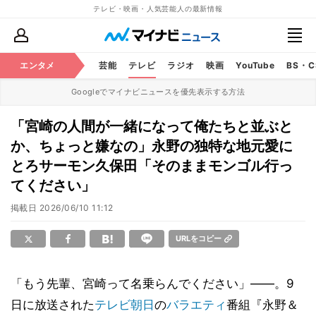
テレビ・映画・人気芸能人の最新情報
エンタメ
芸能
テレビ
ラジオ
映画
YouTube
BS・
Googleでマイナビニュースを優先表示する方法
「宮崎の人間が一緒になって俺たちと並ぶと
か、ちょっと嫌なの」永野の独特な地元愛に
とろサーモン久保田「そのままモンゴル行っ
てください」
掲載日
2026/06/10 11:12
URLをコピー
「もう先輩、宮崎って名乗らんでください」――。9
日に放送された
テレビ朝日
の
バラエティ
番組『永野＆