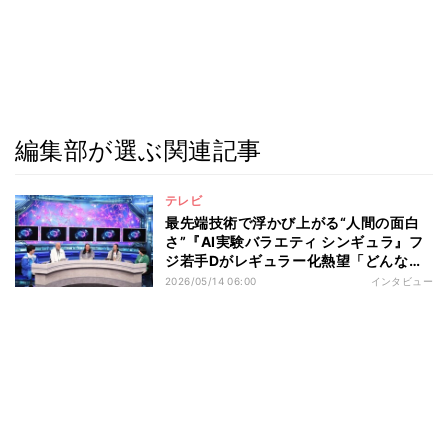
編集部が選ぶ関連記事
テレビ
最先端技術で浮かび上がる“人間の面白
さ”『AI実験バラエティ シンギュラ』フ
ジ若手Dがレギュラー化熱望「どんな企
画でも新しく魅せられる」
2026/05/14 06:00
インタビュー