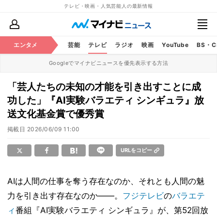
テレビ・映画・人気芸能人の最新情報
エンタメ
芸能
テレビ
ラジオ
映画
YouTube
BS・
Googleでマイナビニュースを優先表示する方法
「芸人たちの未知の才能を引き出すことに成
功した」『AI実験バラエティ シンギュラ』放
送文化基金賞で優秀賞
掲載日
2026/06/09 11:00
URLをコピー
AIは人間の仕事を奪う存在なのか、それとも人間の魅
力を引き出す存在なのか――。
フジテレビ
の
バラエテ
ィ
番組『AI実験バラエティ シンギュラ』が、第52回放