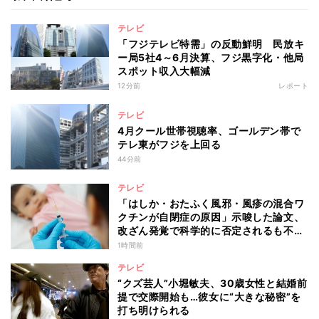
テレビ
「フジテレビ特需」の反動鮮明 民放キ
ー局5社4～6月決算、フジ黒字化・他局
スポット収入大幅減
12分前
レポート
テレビ
4月クール世帯視聴率、ゴールデン帯で
テレ東がフジを上回る
44分前
テレビ
「はしか・おたふく風邪・風疹の混合ワ
クチンが自閉症の原因」示唆した論文、
改ざん発覚で科学的に否定されるも不安
消えず…科学者たちの反証はなぜ届かな
1時間前
かったのか
テレビ
“クズ芸人”小堀敏夫、30歳女性と結婚前
提で交際開始も…彼女に“大きな秘密”を
打ち明けられる