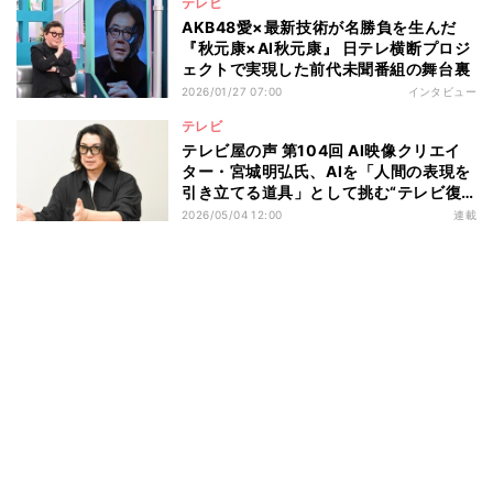
テレビ
AKB48愛×最新技術が名勝負を生んだ
『秋元康×AI秋元康』 日テレ横断プロジ
ェクトで実現した前代未聞番組の舞台裏
2026/01/27 07:00
インタビュー
テレビ
テレビ屋の声 第104回 AI映像クリエイ
ター・宮城明弘氏、AIを「人間の表現を
引き立てる道具」として挑む“テレビ復
権”と“新ジャンル確立”
2026/05/04 12:00
連載