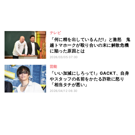
テレビ
「何に精を出しているんだ!」と激怒 鬼
越トマホークが殴り合いの末に解散危機
に陥った原因とは
2026/03/05 07:00
芸能
「いい加減にしろって!」GACKT、自身
やスタッフの名前をかたる詐欺に怒り
「相当タチが悪い」
2026/04/12 06:30