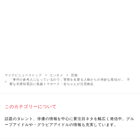
マイナビニューストップ
エンタメ
芸能
「事件の参考人になっているので」警察を名乗る人物からの奇妙な着信が… 不
審な非通知電話に鬼越トマホーク・金ちゃんが注意喚起
このカテゴリーについて
話題のタレント、俳優の情報を中心に要注目ネタを幅広く発信中。グル
ープアイドルや・グラビアアイドルの情報も充実しています。