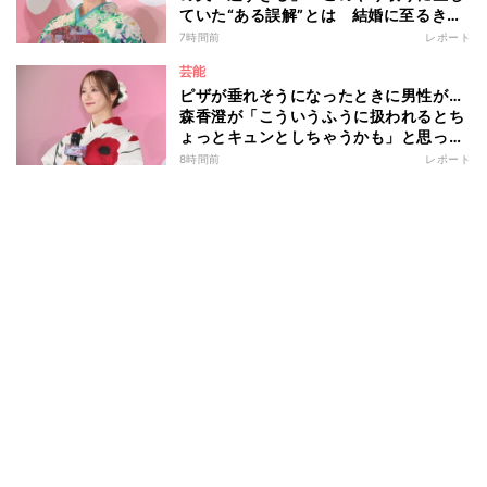
ていた“ある誤解”とは 結婚に至るきっ
かけとなったマラソンデート秘話「誤解
7時間前
レポート
を解かなかったら今の幸せがなかった」
芸能
ピザが垂れそうになったときに男性が…
森香澄が「こういうふうに扱われるとち
ょっとキュンとしちゃうかも」と思った
出来事を語る
8時間前
レポート