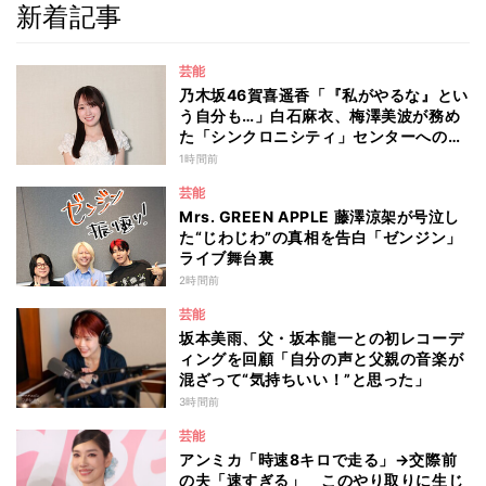
新着記事
芸能
乃木坂46賀喜遥香「『私がやるな』とい
う自分も…」白石麻衣、梅澤美波が務め
た「シンクロニシティ」センターへの思
いを明かす
1時間前
芸能
Mrs. GREEN APPLE 藤澤涼架が号泣し
た“じわじわ”の真相を告白「ゼンジン」
ライブ舞台裏
2時間前
芸能
坂本美雨、父・坂本龍一との初レコーデ
ィングを回顧「自分の声と父親の音楽が
混ざって“気持ちいい！”と思った」
3時間前
芸能
アンミカ「時速8キロで走る」→交際前
の夫「速すぎる」 このやり取りに生じ