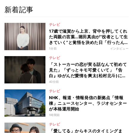
新着記事
テレビ
17歳で滋賀から上京、背中を押してくれ
た両親の言葉…堀田真由が“役者として生
きていく”と覚悟を決めた日「行ったん
やったら、もう帰られへんな」
1分前
インタビュー
テレビ
「ストーカーの恋が実る話なんて初めて
見た」「ずっとキモ可愛くいて」『告
白』ゆがんだ愛情を爽太(松村北斗)に向
ける視聴者の声
40分前
テレビ
NHK、報道・情報発信の新拠点「情報
棟」ニュースセンター、ラジオセンター
が本格運用開始
1時間前
テレビ
「愛してる」からキスのタイミングま