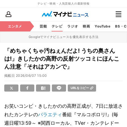
テレビ・映画・人気芸能人の最新情報
エンタメ
芸能
テレビ
ラジオ
映画
YouTube
BS・
Googleでマイナビニュースを優先表示する方法
「めちゃくちゃ汚ねぇんだよ! うちの奥さん
は!」きしたかの高野の反射ツッコミにほんこ
ん注意「それはアカンで」
掲載日
2026/06/07 15:00
URLをコピー
お笑いコンビ・きしたかのの高野正成が、7日に放送さ
れたカンテレの
バラエティ
番組『マルコポロリ!』(毎
週日曜13:59～ ※関西ローカル、TVer・カンテレドー