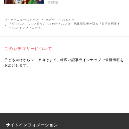
wwww」とSNS大盛り上がり! A～D賞
5時間前
発表
マイナビニューストップ
ホビー
おもちゃ
『ギャバン』らしい遊び方って何だ? バンダイ玩具開発者が語る『超宇宙刑事ギ
ャバン インフィニティ』
このカテゴリーについて
子ども向けからシニア向けまで、幅広い記事ラインナップで最新情報を
お届けします。
サイトインフォメーション