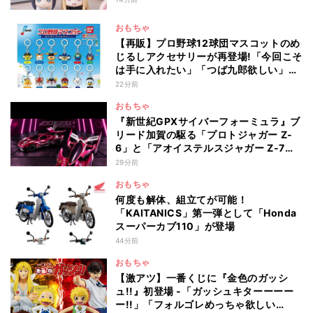
おもちゃ
【再販】プロ野球12球団マスコットのめ
じるしアクセサリーが再登場!「今回こそ
は手に入れたい」「つば九郎欲しい」と
話題
22分前
おもちゃ
『新世紀GPXサイバーフォーミュラ』ブ
リード加賀の駆る「プロトジャガー Z-
6」と「アオイステルスジャガー Z-7」
が2台セットで登場
29分前
おもちゃ
何度も解体、組立てが可能！
「KAITANICS」第一弾として「Honda
スーパーカブ110」が登場
44分前
おもちゃ
【激アツ】一番くじに『金色のガッシ
ュ!!』初登場 -「ガッシュキターーーー
ー!!」「フォルゴレめっちゃ欲しい