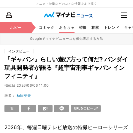
アニメ・特撮などのコアな情報をより深く
アニメ
ホビー
鉄道
コミック
おもちゃ
特撮
将棋
トレンド
キャ
Googleでマイナビニュースを優先表示する方法
インタビュー
『ギャバン』らしい遊び方って何だ? バンダイ
玩具開発者が語る『超宇宙刑事ギャバン イン
フィニティ』
掲載日
2026/06/06 11:00
著者：
秋田英夫
URLをコピー
2026年、毎週日曜テレビ放送の特撮ヒーローシリーズ