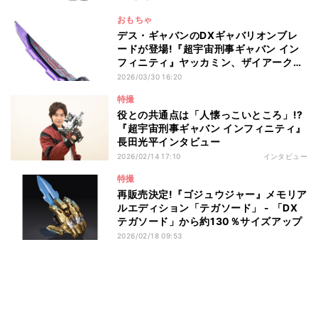
おもちゃ
デス・ギャバンのDXギャバリオンブレ
ードが登場!『超宇宙刑事ギャバン イン
フィニティ』ヤッカミン、ザイアーク、
クイールのエモルギア3種も付属
2026/03/30 16:20
特撮
役との共通点は「人懐っこいところ」!?
『超宇宙刑事ギャバン インフィニティ』
長田光平インタビュー
2026/02/14 17:10
インタビュー
特撮
再販売決定!『ゴジュウジャー』メモリア
ルエディション「テガソード」 - 「DX
テガソード」から約130％サイズアップ
2026/02/18 09:53