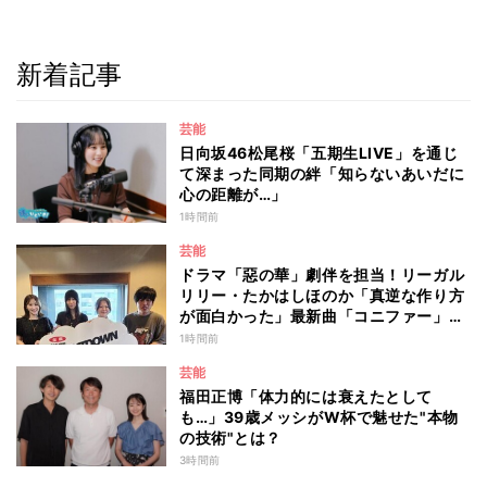
新着記事
芸能
日向坂46松尾桜「五期生LIVE」を通じ
て深まった同期の絆「知らないあいだに
心の距離が…」
1時間前
芸能
ドラマ「惡の華」劇伴を担当！リーガル
リリー・たかはしほのか「真逆な作り方
が面白かった」最新曲「コニファー」制
作秘話も
1時間前
芸能
福田正博「体力的には衰えたとして
も…」39歳メッシがW杯で魅せた"本物
の技術"とは？
3時間前