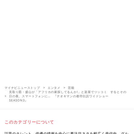
マイナビニューストップ
エンタメ
芸能
見取り図・盛山が「アフリカの家探してるんか!」と楽屋でツッコミ するとその
日の夜、スマートフォンに… 『ナオキマンの都市伝説ワイドショー
SEASON3』
このカテゴリーについて
話題のタレント、俳優の情報を中心に要注目ネタを幅広く発信中。グル