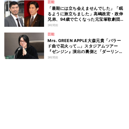
芸能
「最期には立ち会えませんでした」「眠
るように旅立ちました」高嶋政宏・政伸
兄弟、94歳で亡くなった元宝塚歌劇団ト
ップスターの母・寿美花代を追悼 ここ
3時間前
数年は誤嚥性肺炎で入退院を繰り返して
芸能
いた
Mrs. GREEN APPLE大森元貴「バラー
ド曲で花火って…」スタジアムツアー
『ゼンジン』演出の裏側と「ダーリン」
への思いを語る
3時間前