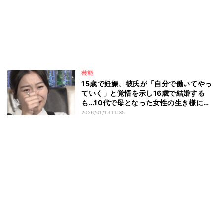
芸能
15歳で妊娠、彼氏が「自分で働いてやっ
ていく」と覚悟を示し16歳で結婚する
も…10代で母となった女性の生き様に榎
原依那も思わず号泣 『愛のハイエナ
2026/01/13 11:35
season5』