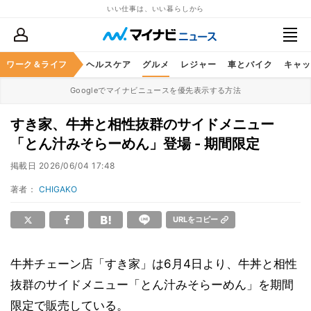
いい仕事は、いい暮らしから
ワーク＆ライフ
マネー
暮らし
ヘルスケア
グルメ
レジャー
車とバイク
キャッ
Googleでマイナビニュースを優先表示する方法
すき家、牛丼と相性抜群のサイドメニュー
「とん汁みそらーめん」登場 - 期間限定
掲載日
2026/06/04 17:48
著者：
CHIGAKO
URLをコピー
牛丼チェーン店「すき家」は6月4日より、牛丼と相性
抜群のサイドメニュー「とん汁みそらーめん」を期間
限定で販売している。