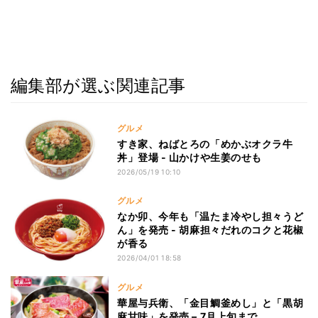
編集部が選ぶ関連記事
グルメ
すき家、ねばとろの「めかぶオクラ牛
丼」登場 - 山かけや生姜のせも
2026/05/19 10:10
グルメ
なか卯、今年も「温たま冷やし担々うど
ん」を発売 - 胡麻担々だれのコクと花椒
が香る
2026/04/01 18:58
グルメ
華屋与兵衛、「金目鯛釜めし」と「黒胡
麻甘味」を発売 – 7月上旬まで