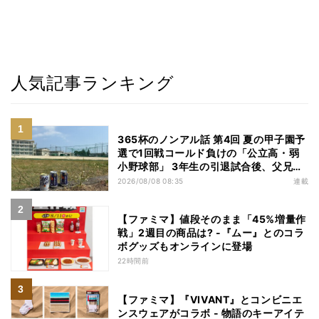
人気記事ランキング
365杯のノンアル話 第4回 夏の甲子園予
選で1回戦コールド負けの「公立高・弱
小野球部」 3年生の引退試合後、父兄
が“現場”で取り出したのは……
2026/08/08 08:35
連載
【ファミマ】値段そのまま「45%増量作
戦」2週目の商品は? -『ムー』とのコラ
ボグッズもオンラインに登場
22時間前
【ファミマ】『VIVANT』とコンビニエ
ンスウェアがコラボ - 物語のキーアイテ