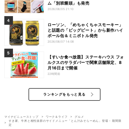
ム「別班饅頭」も発売
2026/08/05 21:10
ローソン、「めちゃくちゃスモーキー」
と話題の「ビッグピート」から新作ハイ
ボール缶＆ミニボトル発売
2026/08/07 14:08
【すいか食べ放題】ステーキハウス フォ
ルクスのサラダバーで関東店舗限定、8
月16日まで開催
22時間前
ランキングをもっと見る
マイナビニューストップ
ワーク＆ライフ
グルメ
すき家、牛丼と相性抜群のサイドメニュー「とん汁みそらーめん」登場 - 期間限
定