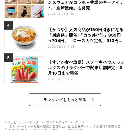
ンスウェアがコラボ - 物語のキーアイテ
ム「別班饅頭」も発売
2026/08/05 21:10
【かつや】人気商品が150円引きになる
「感謝祭」開催!「カツ丼(竹)」869円
→704円、「ロースカツ定食」913円
→748円に - 8日間限定
2026/08/06 11:29
【すいか食べ放題】ステーキハウス フォ
ルクスのサラダバーで関東店舗限定、8
月16日まで開催
2026/08/08 17:20
ランキングをもっと見る
マイナビニューストップ
ワーク＆ライフ
グルメ
【スシロー】日本屈指の茶師が監修した「飲むお抹茶ッペ」が新登場! 京都の老