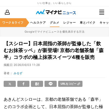
いい仕事は、いい暮らしから
ワーク＆ライフ
マネー
暮らし
ヘルスケア
グルメ
レジャー
車とバイク
キャッ
Googleでマイナビニュースを優先表示する方法
【スシロー】日本屈指の茶師が監修した「飲
むお抹茶ッペ」が新登場! 京都の老舗茶舗「森
半」コラボの極上抹茶スイーツ4種を販売
掲載日
2026/06/03 11:28
著者：
みるず
URLをコピー
あきんどスシローは、京都の老舗茶舗である「森半」
とのコラボ企画として、日本屈指の茶師が監修した極