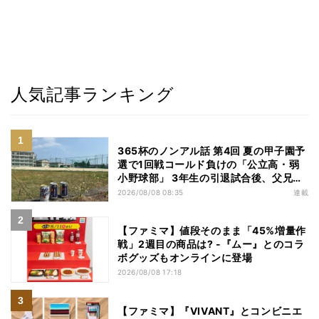
人気記事ランキング
365杯のノンアル話 第4回 夏の甲子園予
選で1回戦コールド負けの「公立高・弱
小野球部」 3年生の引退試合後、父兄
が“現場”で取り出したのは……
2026/08/08 08:35
連載
【ファミマ】値段そのまま「45%増量作
戦」2週目の商品は? -『ムー』とのコラ
ボグッズもオンラインに登場
2026/08/08 17:18
【ファミマ】『VIVANT』とコンビニエ