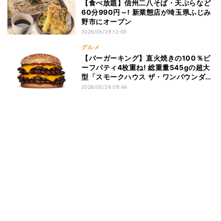
【食べ放題】信州二八そば・天ぷらなど
60分990円～! 新業態店が埼玉県ふじみ
野市にオープン
2026/05/29 12:00
グルメ
【バーガーキング】直火焼きの100％ビ
ーフパティ4枚重ね! 総重量545gの超大
型「スモークハウス ザ・ワンパウンダ
ー」が新登場
2026/05/29 09:44