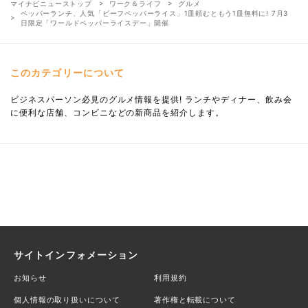
マイナビニューストップ
ワーク＆ライフ
グルメ
ペッパーランチ、人気「ビーフペッパーライス」1皿頼むともう1皿無料に! 7月3
日限定「ワールドペッパーライスデー」開催
このカテゴリーについて
ビジネスパーソン必見のグルメ情報を提供! ランチやディナー、飲み会
に便利な店舗、コンビニなどの新商品を紹介します。
サイトインフォメーション
お知らせ
利用規約
個人情報の取り扱いについて
著作権と転載について