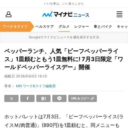
いい仕事は、いい暮らしから
ワーク＆ライフ
マネー
暮らし
ヘルスケア
グルメ
レジャー
車とバイク
キャッ
Googleでマイナビニュースを優先表示する方法
ペッパーランチ、人気「ビーフペッパーライ
ス」1皿頼むともう1皿無料に! 7月3日限定「ワ
ールドペッパーライスデー」開催
掲載日
2026/06/03 16:13
著者：
MN ワーク&ライフ編集部
URLをコピー
ホットパレットは7月3日、「ビーフペッパーライス(ラ
イスＭ/肉普通)」(890円)を1皿頼むと、同メニューも