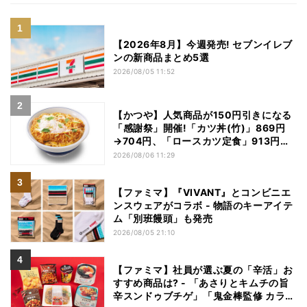
【2026年8月】今週発売! セブンイレブ
ンの新商品まとめ5選
2026/08/05 11:52
【かつや】人気商品が150円引きになる
「感謝祭」開催!「カツ丼(竹)」869円
→704円、「ロースカツ定食」913円
→748円に - 8日間限定
2026/08/06 11:29
【ファミマ】『VIVANT』とコンビニエ
ンスウェアがコラボ - 物語のキーアイテ
ム「別班饅頭」も発売
2026/08/05 21:10
【ファミマ】社員が選ぶ夏の「辛活」お
すすめ商品は? - 「あさりとキムチの旨
辛スンドゥブチゲ」「鬼金棒監修 カラシ