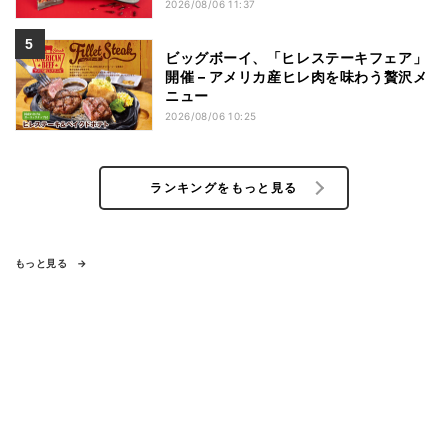
ビ焼き味噌らー麺」「辛さがやみつき!
2026/08/06 11:37
ヤンニョムチキン」など
ビッグボーイ、「ヒレステーキフェア」
開催 – アメリカ産ヒレ肉を味わう贅沢メ
ニュー
2026/08/06 10:25
ランキングをもっと見る
もっと見る