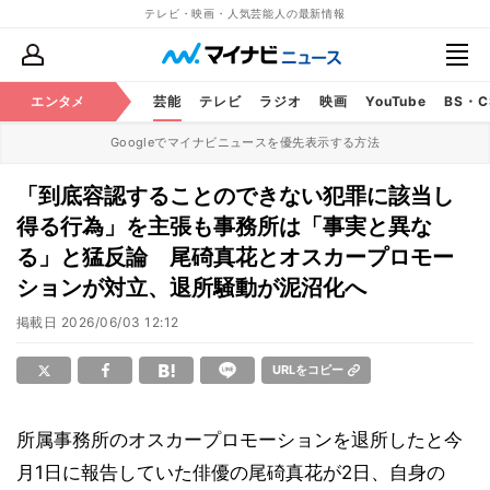
テレビ・映画・人気芸能人の最新情報
エンタメ
芸能
テレビ
ラジオ
映画
YouTube
BS・
Googleでマイナビニュースを優先表示する方法
「到底容認することのできない犯罪に該当し
得る行為」を主張も事務所は「事実と異な
る」と猛反論 尾碕真花とオスカープロモー
ションが対立、退所騒動が泥沼化へ
掲載日
2026/06/03 12:12
URLをコピー
所属事務所のオスカープロモーションを退所したと今
月1日に報告していた俳優の尾碕真花が2日、自身の