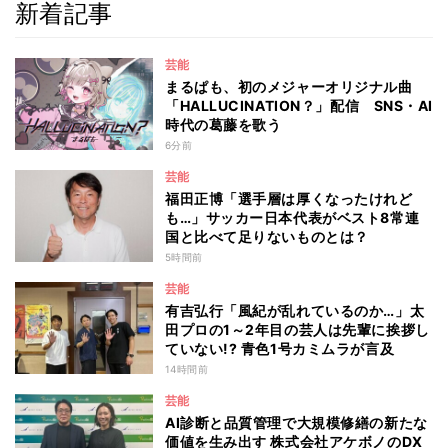
新着記事
芸能
まるぱも、初のメジャーオリジナル曲
「HALLUCINATION？」配信 SNS・AI
時代の葛藤を歌う
6分前
芸能
福田正博「選手層は厚くなったけれど
も…」サッカー日本代表がベスト8常連
国と比べて足りないものとは？
5時間前
芸能
有吉弘行「風紀が乱れているのか…」太
田プロの1～2年目の芸人は先輩に挨拶し
ていない!? 青色1号カミムラが言及
14時間前
芸能
AI診断と品質管理で大規模修繕の新たな
価値を生み出す 株式会社アケボノのDX