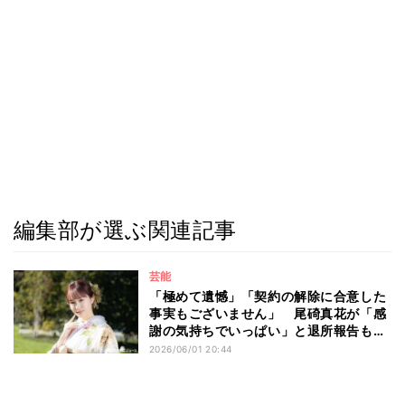
編集部が選ぶ関連記事
芸能
「極めて遺憾」「契約の解除に合意した
事実もございません」 尾碕真花が「感
謝の気持ちでいっぱい」と退所報告もオ
スカープロモーションが完全否定 公式
2026/06/01 20:44
サイトで異例の声明