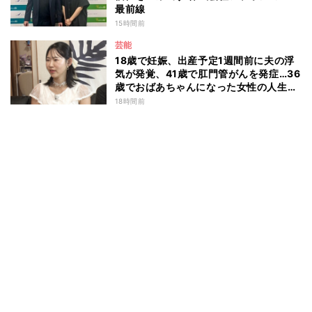
最前線
15時間前
芸能
18歳で妊娠、出産予定1週間前に夫の浮
気が発覚、41歳で肛門管がんを発症…36
歳でおばあちゃんになった女性の人生に
島田珠代も思わず涙 『愛のハイエナ
18時間前
season6』