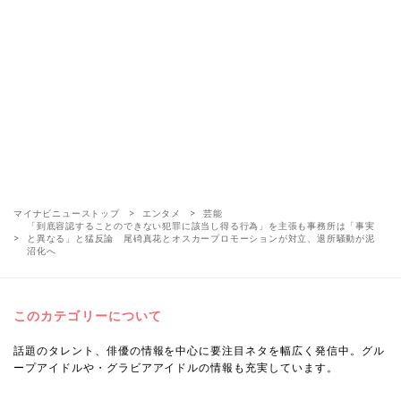
マイナビニューストップ
エンタメ
芸能
「到底容認することのできない犯罪に該当し得る行為」を主張も事務所は「事実
と異なる」と猛反論 尾碕真花とオスカープロモーションが対立、退所騒動が泥
沼化へ
このカテゴリーについて
話題のタレント、俳優の情報を中心に要注目ネタを幅広く発信中。グル
ープアイドルや・グラビアアイドルの情報も充実しています。