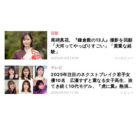
芸能
尾碕真花、『鎌倉殿の13人』撮影を回顧
「大河ってやっぱりすごい」「貴重な経
験」
2023/01/03 14:00
インタビュー
テレビ
2025年注目のネクストブレイク若手女
優10名 広瀬すずと重なる女子高生、抜
てき続く10代モデル、『虎に翼』熱演に
称賛
2025/01/02 17:00
レビュー