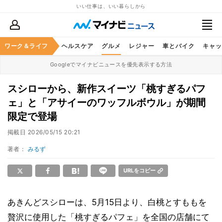
いい仕事は、いい暮らしから
ワーク＆ライフ
マネー
暮らし
ヘルスケア
グルメ
レジャー
車とバイク
キャッ
Googleでマイナビニュースを優先表示する方法
スシローから、新作スイーツ「桃すぎるパフ
ェ」と「アサイーのワッフルボウル」が期間
限定で登場
掲載日
2026/05/15 20:21
著者：
みるず
URLをコピー
あきんどスシローは、5月15日より、白桃とすももを
贅沢に使用した「桃すぎるパフェ」を全国の店舗にて