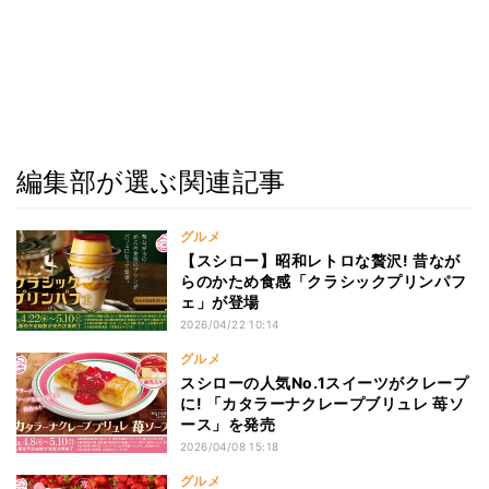
編集部が選ぶ関連記事
グルメ
【スシロー】昭和レトロな贅沢! 昔なが
らのかため食感「クラシックプリンパフ
ェ」が登場
2026/04/22 10:14
グルメ
スシローの人気No.1スイーツがクレープ
に! 「カタラーナクレープブリュレ 苺ソ
ース」を発売
2026/04/08 15:18
グルメ