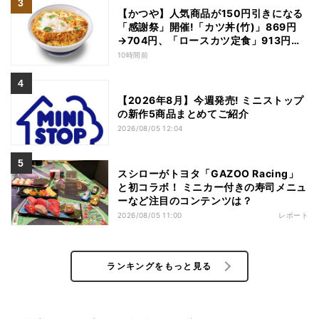
【かつや】人気商品が150円引きになる
「感謝祭」開催!「カツ丼(竹)」869円
→704円、「ロースカツ定食」913円
→748円に - 8日間限定
10時間前
【2026年8月】今週発売! ミニストップ
の新作5商品まとめてご紹介
2026/08/05 12:04
スシローがトヨタ「GAZOO Racing」
と初コラボ！ ミニカー付きの寿司メニュ
ーなど注目のコンテンツは？
2026/08/05 11:00
レポート
ランキングをもっと見る