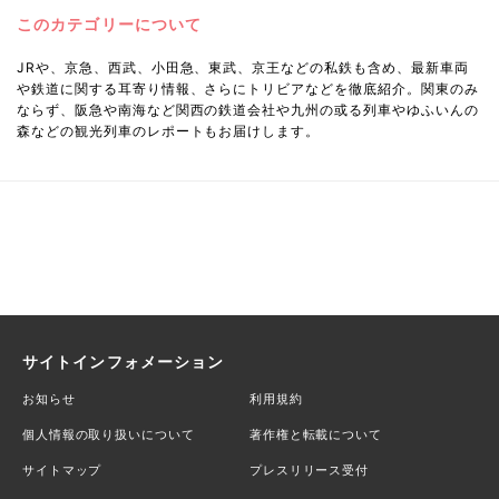
このカテゴリーについて
JRや、京急、西武、小田急、東武、京王などの私鉄も含め、最新車両
や鉄道に関する耳寄り情報、さらにトリビアなどを徹底紹介。関東のみ
ならず、阪急や南海など関西の鉄道会社や九州の或る列車やゆふいんの
森などの観光列車のレポートもお届けします。
サイトインフォメーション
お知らせ
利用規約
個人情報の取り扱いについて
著作権と転載について
サイトマップ
プレスリリース受付