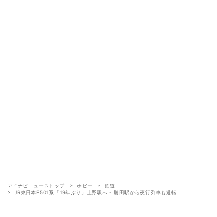
マイナビニューストップ
ホビー
鉄道
JR東日本E501系「19年ぶり」上野駅へ - 勝田駅から夜行列車も運転