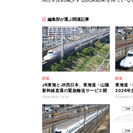
編集部が選ぶ関連記事
鉄道
鉄道
JR東海とJR西日本、東海道・山陽
東海道・
新幹線直通の緊急輸送サービス開
2026
始
席に
2026/06/01 19:42
2026/05/21