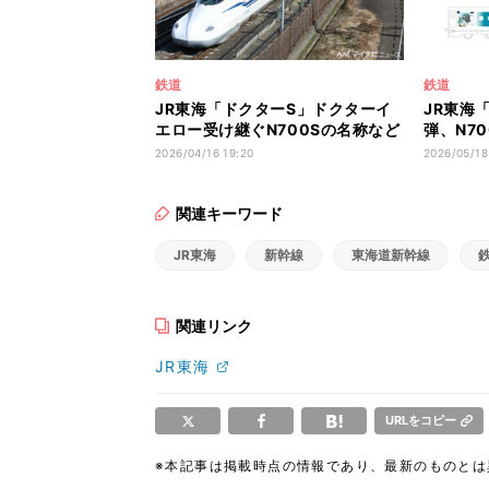
鉄道
鉄道
JR東海「ドクターS」ドクターイ
JR東海
エロー受け継ぐN700Sの名称など
弾、N70
決定
運行
2026/04/16 19:20
2026/05/18
関連キーワード
JR東海
新幹線
東海道新幹線
関連リンク
JR東海
URLをコピー
※本記事は掲載時点の情報であり、最新のものと