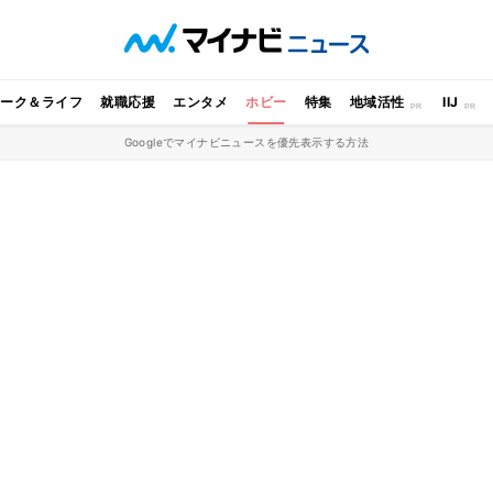
ワーク＆ライフ
就職応援
エンタメ
ホビー
特集
地域活性
IIJ
Googleでマイナビニュースを優先表示する方法