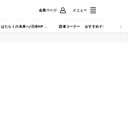
会員ページ
メニュー
はたらくの未来へ/日本HP
読者コーナー
おすすめナビ
マイナビB