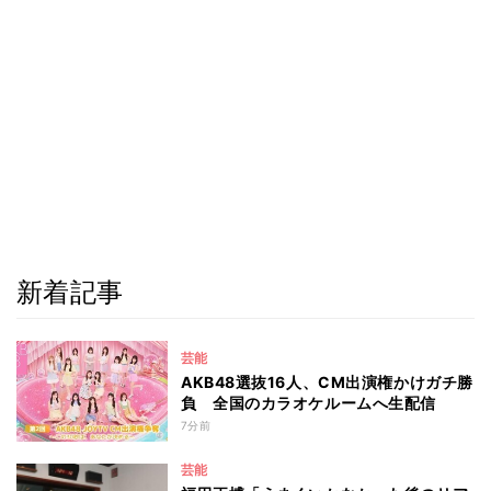
新着記事
芸能
AKB48選抜16人、CM出演権かけガチ勝
負 全国のカラオケルームへ生配信
7分前
芸能