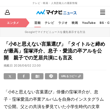
テレビ・映画・人気芸能人の最新情報
エンタメ
芸能
テレビ
ラジオ
映画
YouTube
BS・
Googleでマイナビニュースを優先表示する方法
「小6と思えない言葉選び」「タイトルと締め
が最高」窪塚洋介、息子・愛流の卒アルを公
開 親子での芝居共演にも言及
掲載日
2026/06/02 22:00
URLをコピー
「小6と思えない言葉選び」俳優の窪塚洋介が、息
子・窪塚愛流の卒業アルバムを自身のインスタグラム
で公開。父との共演を夢見ていた小学生時代の文章