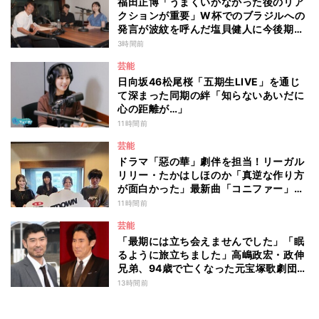
福田正博「うまくいかなかった後のリア
クションが重要」W杯でのブラジルへの
発言が波紋を呼んだ塩貝健人に今後期待
することは？
3時間前
芸能
日向坂46松尾桜「五期生LIVE」を通じ
て深まった同期の絆「知らないあいだに
心の距離が…」
11時間前
芸能
ドラマ「惡の華」劇伴を担当！リーガル
リリー・たかはしほのか「真逆な作り方
が面白かった」最新曲「コニファー」制
作秘話も
11時間前
芸能
「最期には立ち会えませんでした」「眠
るように旅立ちました」高嶋政宏・政伸
兄弟、94歳で亡くなった元宝塚歌劇団ト
ップスターの母・寿美花代を追悼 ここ
13時間前
数年は誤嚥性肺炎で入退院を繰り返して
いた