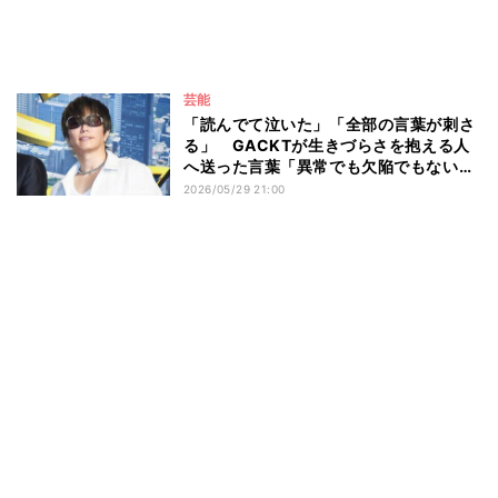
芸能
「読んでて泣いた」「全部の言葉が刺さ
る」 GACKTが生きづらさを抱える人
へ送った言葉「異常でも欠陥でもない」
に共感の声
2026/05/29 21:00