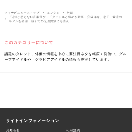
マイナビニューストップ
エンタメ
芸能
「小6と思えない言葉選び」「タイトルと締めが最高」窪塚洋介、息子・愛流の
卒アルを公開 親子での芝居共演にも言及
このカテゴリーについて
話題のタレント、俳優の情報を中心に要注目ネタを幅広く発信中。グル
ープアイドルや・グラビアアイドルの情報も充実しています。
サイトインフォメーション
お知らせ
利用規約