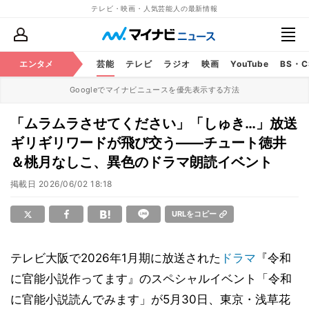
テレビ・映画・人気芸能人の最新情報
エンタメ
芸能
テレビ
ラジオ
映画
YouTube
BS・
Googleでマイナビニュースを優先表示する方法
「ムラムラさせてください」「しゅき…」放送
ギリギリワードが飛び交う――チュート徳井
＆桃月なしこ、異色のドラマ朗読イベント
掲載日
2026/06/02 18:18
URLをコピー
テレビ大阪で2026年1月期に放送された
ドラマ
『令和
に官能小説作ってます』のスペシャルイベント「令和
に官能小説読んでみます」が5月30日、東京・浅草花