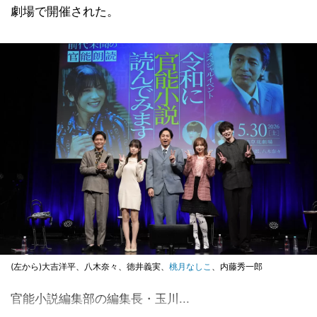
劇場で開催された。
(左から)大吉洋平、八木奈々、徳井義実、
桃月なしこ
、内藤秀一郎
官能小説編集部の編集長・玉川...