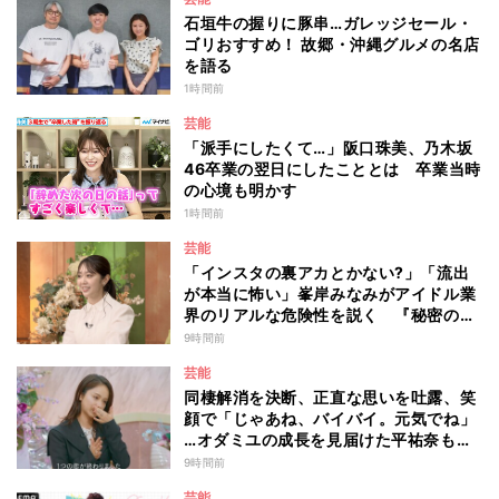
石垣牛の握りに豚串…ガレッジセール・
ゴリおすすめ！ 故郷・沖縄グルメの名店
を語る
1時間前
芸能
「派手にしたくて…」阪口珠美、乃木坂
46卒業の翌日にしたこととは 卒業当時
の心境も明かす
1時間前
芸能
「インスタの裏アカとかない?」「流出
が本当に怖い」峯岸みなみがアイドル業
界のリアルな危険性を説く 『秘密のマ
マ園』特別編
9時間前
芸能
同棲解消を決断、正直な思いを吐露、笑
顔で「じゃあね、バイバイ。元気でね」
…オダミユの成長を見届けた平祐奈も思
わず涙 『ガールオアレディ3』
9時間前
芸能