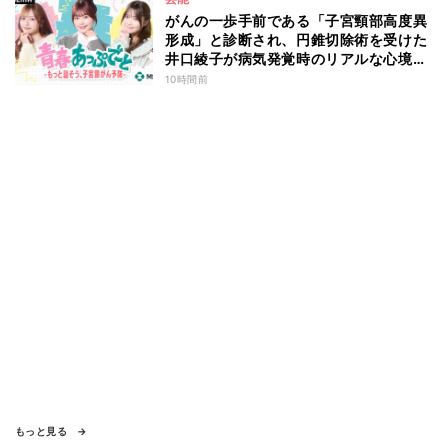
がんの一歩手前である「子宮頸部高度異
形成」と診断され、円錐切除術を受けた
井口綾子が病気発覚時のリアルな心境や
葛藤を語る ABEMAトーク番組『青春
10時間前
あっぷで～と -もっと話そう、子宮頸が
ん予防-』
もっと見る