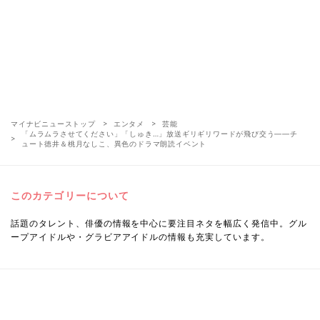
マイナビニューストップ
エンタメ
芸能
「ムラムラさせてください」「しゅき…」放送ギリギリワードが飛び交う――チ
ュート徳井＆桃月なしこ、異色のドラマ朗読イベント
このカテゴリーについて
話題のタレント、俳優の情報を中心に要注目ネタを幅広く発信中。グル
ープアイドルや・グラビアアイドルの情報も充実しています。