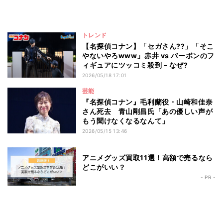
トレンド
【名探偵コナン】「セガさん??」「そこ
やないやろwww」赤井 vs バーボンのフ
ィギュアにツッコミ殺到 – なぜ?
2026/05/18 17:01
芸能
『名探偵コナン』毛利蘭役・山崎和佳奈
さん死去 青山剛昌氏「あの優しい声が
もう聞けなくなるなんて」
2026/05/15 13:46
アニメグッズ買取11選！高額で売るなら
どこがいい？
- PR -