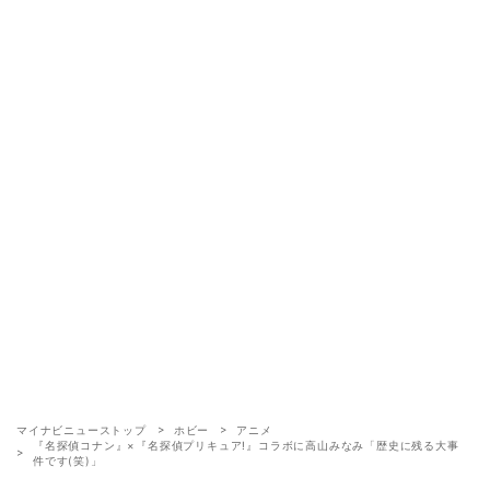
マイナビニューストップ
ホビー
アニメ
『名探偵コナン』×『名探偵プリキュア!』コラボに高山みなみ「歴史に残る大事
件です(笑)」