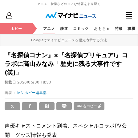
アニメ・特撮などのコアな情報をより深く
ホビー
アニメ
鉄道
コミック
おもちゃ
特撮
将棋
Googleでマイナビニュースを優先表示する方法
『名探偵コナン』×『名探偵プリキュア!』コ
ラボに高山みなみ「歴史に残る大事件です
(笑)」
掲載日
2026/05/30 18:30
著者：
MN ホビー編集部
URLをコピー
声優キャストコメント到着、スペシャルコラボPV公
開 グッズ情報も発表