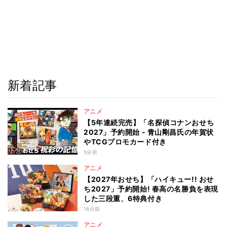
新着記事
アニメ
【5年連続完売】「名探偵コナンおせち
2027」予約開始 - 青山剛昌氏の年賀状
やTCGプロモカード付き
5分前
アニメ
【2027年おせち】「ハイキュー!! おせ
ち2027」予約開始! 春高の名勝負を表現
した三段重、6特典付き
16分前
アニメ