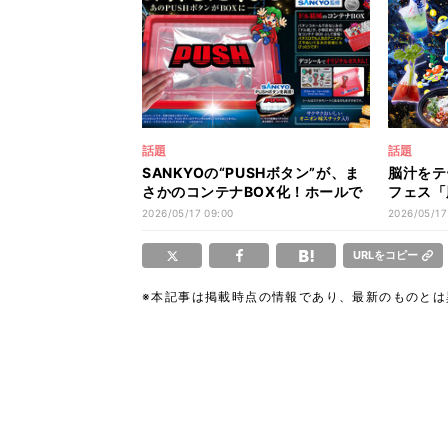
話題
話題
SANKYOの“PUSHボタン”が、ま
脳汁をテ
さかのコンテナBOX化！ホールで
フェス「
おなじみの“ドル箱”をリアルに再
屋台＆出
2026/05/17 09:00
2026/05/17
現
URLをコピー
※本記事は掲載時点の情報であり、最新のものと