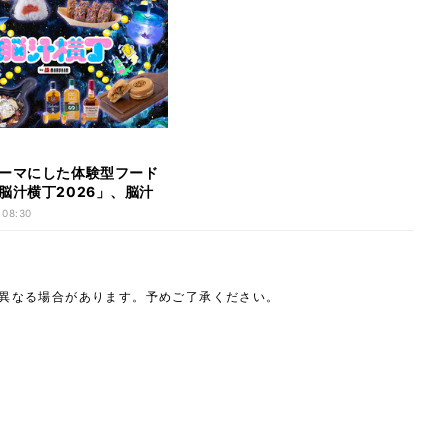
ーマにした体験型フード
脳汁横丁2026」、脳汁
演者 第1弾を公開
 08:30
は異なる場合があります。予めご了承ください。