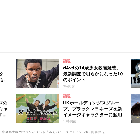
話題
d4vdの14歳少女殺害疑惑、
公
最新調査で明らかになった10
Iも出
のポイント
3時間前
話題
ズの
HKホールディングスグルー
キャ
プ、ブラックマヨネーズを新
加
イメージキャラクターに起用
13時間前
、業界最大級のファンイベント「みんパチ・スロサミ2026」開催決定