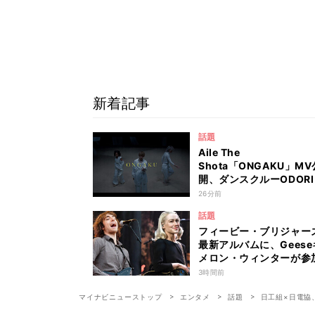
新着記事
話題
Aile The
Shota「ONGAKU」MV
開、ダンスクルーODOR
演
26分前
話題
フィービー・ブリジャー
最新アルバムに、Geese
メロン・ウィンターが参
か？
3時間前
マイナビニューストップ
エンタメ
話題
日工組×日電協