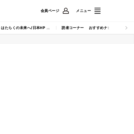
会員ページ
メニュー
はたらくの未来へ/日本HP
読者コーナー
おすすめナビ
マイナビB