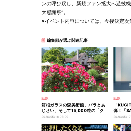
ンの呼び戻し、新規ファン拡大へ遊技機
大感謝祭”。
※イベント内容については、今後決定次
編集部が選ぶ関連記事
話題
話題
箱根ガラスの森美術館、バラとあ
「KUG
じさい、そして15,000粒の「ク
弾！「S
リスタルガラスのあじさい」が咲
館」オー
2026/05/18 08:00
2026/05/17
き誇る