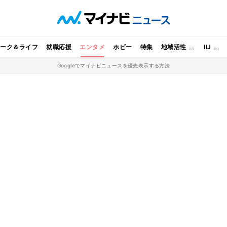
ワーク＆ライフ
就職応援
エンタメ
ホビー
特集
地域活性
IIJ
Googleでマイナビニュースを優先表示する方法