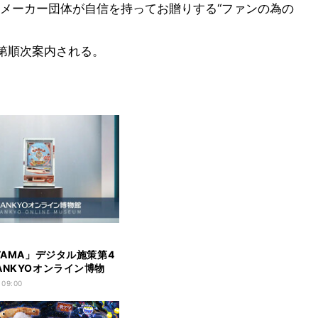
メーカー団体が自信を持ってお贈りする“ファンの為の
第順次案内される。
ITAMA」デジタル施策第4
ANKYOオンライン博物
プン
 09:00