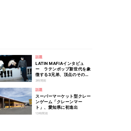
話題
LATIN MAFIAインタビュ
ー ラテンポップ新世代を象
徴する3兄弟、頂点のその先
へ
3時間前
話題
スーパーマーケット型クレー
ンゲーム「クレーンマー
ト」、愛知県に初進出
13時間前