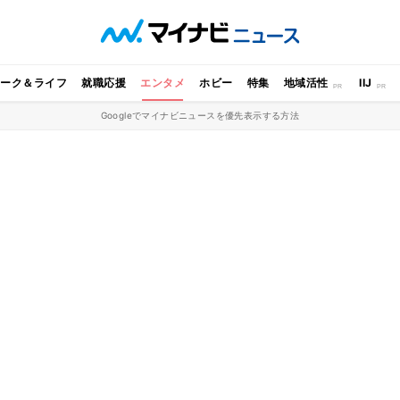
ワーク＆ライフ
就職応援
エンタメ
ホビー
特集
地域活性
IIJ
Googleでマイナビニュースを優先表示する方法