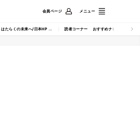
会員ページ
メニュー
はたらくの未来へ/日本HP
読者コーナー
おすすめナビ
マイナビB