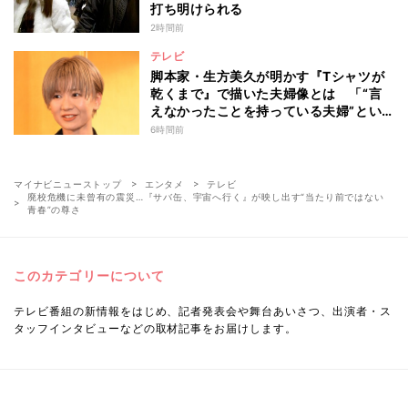
打ち明けられる
2時間前
テレビ
脚本家・生方美久が明かす『Tシャツが
乾くまで』で描いた夫婦像とは 「“言
えなかったことを持っている夫婦”とい
うのは面白いかも」
6時間前
マイナビニューストップ
エンタメ
テレビ
廃校危機に未曾有の震災…『サバ缶、宇宙へ行く』が映し出す“当たり前ではない
青春”の尊さ
このカテゴリーについて
テレビ番組の新情報をはじめ、記者発表会や舞台あいさつ、出演者・ス
タッフインタビューなどの取材記事をお届けします。