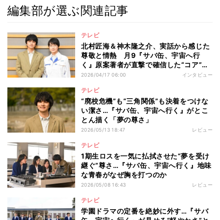
編集部が選ぶ関連記事
テレビ
北村匠海＆神木隆之介、実話から感じた
尊敬と情熱 月9『サバ缶、宇宙へ行
く』原案著者が直撃で確信した“コア”の
理解
2026/04/17 06:00
インタビュー
テレビ
“廃校危機”も“三角関係”も決着をつけな
い潔さ…『サバ缶、宇宙へ行く』がとこ
とん描く「夢の尊さ」
2026/05/13 18:47
レビュー
テレビ
1期生ロスを一気に払拭させた“夢を受け
継ぐ”尊さ…『サバ缶、宇宙へ行く』地味
な青春がなぜ胸を打つのか
2026/05/08 16:43
レビュー
テレビ
学園ドラマの定番を絶妙に外す…『サバ