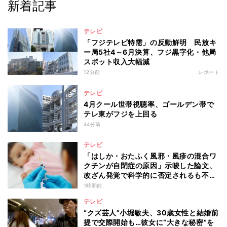
新着記事
テレビ
「フジテレビ特需」の反動鮮明 民放キ
ー局5社4～6月決算、フジ黒字化・他局
スポット収入大幅減
12分前
レポート
テレビ
4月クール世帯視聴率、ゴールデン帯で
テレ東がフジを上回る
44分前
テレビ
「はしか・おたふく風邪・風疹の混合ワ
クチンが自閉症の原因」示唆した論文、
改ざん発覚で科学的に否定されるも不安
消えず…科学者たちの反証はなぜ届かな
1時間前
かったのか
テレビ
“クズ芸人”小堀敏夫、30歳女性と結婚前
提で交際開始も…彼女に“大きな秘密”を