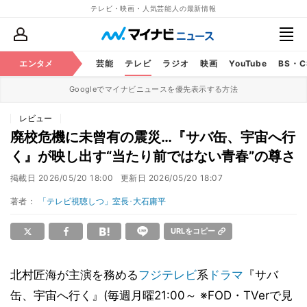
テレビ・映画・人気芸能人の最新情報
エンタメ
芸能
テレビ
ラジオ
映画
YouTube
BS・
Googleでマイナビニュースを優先表示する方法
レビュー
廃校危機に未曾有の震災…『サバ缶、宇宙へ行
く』が映し出す“当たり前ではない青春”の尊さ
掲載日
2026/05/20 18:00
更新日
2026/05/20 18:07
著者：
「テレビ視聴しつ」室長･大石庸平
URLをコピー
北村匠海が主演を務める
フジテレビ
系
ドラマ
『サバ
缶、宇宙へ行く』(毎週月曜21:00～ ※FOD・TVerで見