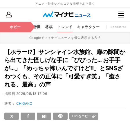
アニメ・特撮などのコアな情報をより深く
ミック
ホビー
おもちゃ
特撮
将棋
トレンド
キャラクター
Sponsored
Googleでマイナビニュースを優先表示する方法
【ホラー!?】サンシャイン水族館、扉の隙間か
ら出てきた怪しげな手に「びびった… お手手
が…」「めっちゃ怖いんですけど!!」とSNSざ
わつくも、その正体に「可愛すぎ笑」「癒さ
れる、最高」の声
掲載日
2026/05/18 17:06
著者：
CHIGAKO
URLをコピー