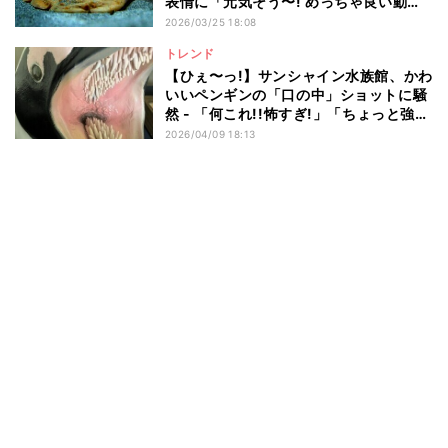
表情に「元気そう〜! めっちゃ良い動画
笑」「やーめーろーやー! って言ってる
2026/03/25 18:08
w」の声
トレンド
【ひぇ〜っ!】サンシャイン水族館、かわ
いいペンギンの「口の中」ショットに騒
然 - 「何これ!!怖すぎ!」「ちょっと強烈
でびっくりしてる。。。」
2026/04/09 18:13