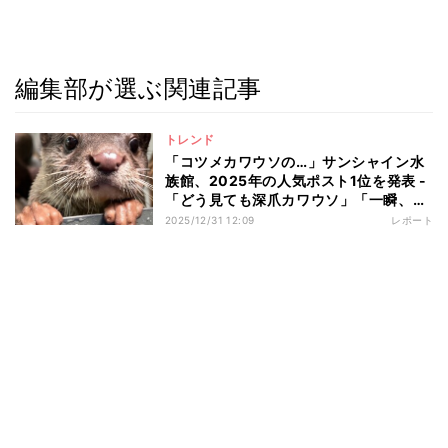
編集部が選ぶ関連記事
トレンド
「コツメカワウソの…」サンシャイン水
族館、2025年の人気ポスト1位を発表 -
「どう見ても深爪カワウソ」「一瞬、人
の手だと思ってドキドキ」
2025/12/31 12:09
レポート