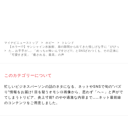
マイナビニューストップ
ホビー
トレンド
【ホラー!?】サンシャイン水族館、扉の隙間から出てきた怪しげな手に「びびっ
た… お手手が…」「めっちゃ怖いんですけど!!」とSNSざわつくも、その正体に
「可愛すぎ笑」「癒される、最高」の声
このカテゴリーについて
忙しいビジネスパーソンの話のネタになる、ネットやSNSで旬の"バズ
り"情報をお届け! 目を疑うオモシロ画像から、思わず「へ～」と声がで
てしまうトリビア、炎上寸前? のやや過激な内容まで……ネット最前線
のコンテンツをご用意しました。