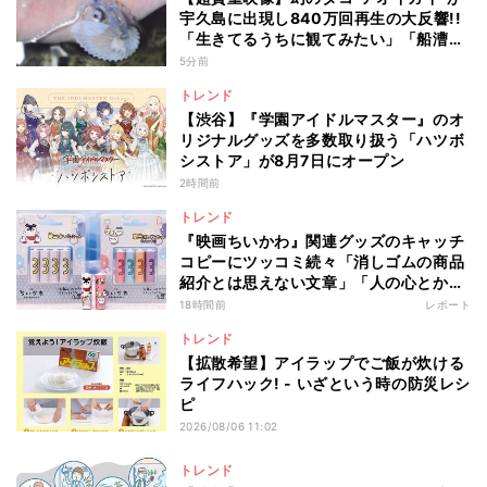
宇久島に出現し840万回再生の大反響!!
「生きてるうちに観てみたい」「船漕い
でるみたいなの可愛い」
5分前
トレンド
【渋谷】『学園アイドルマスター』のオ
リジナルグッズを多数取り扱う「ハツボ
シストア」が8月7日にオープン
2時間前
トレンド
『映画ちいかわ』関連グッズのキャッチ
コピーにツッコミ続々「消しゴムの商品
紹介とは思えない文章」「人の心とかな
いんか」
18時間前
レポート
トレンド
【拡散希望】アイラップでご飯が炊ける
ライフハック! - いざという時の防災レシ
ピ
2026/08/06 11:02
トレンド