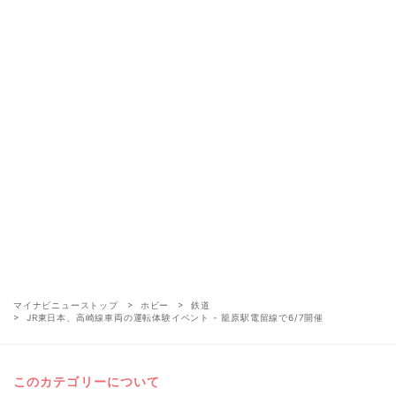
マイナビニューストップ
ホビー
鉄道
JR東日本、高崎線車両の運転体験イベント - 籠原駅電留線で6/7開催
このカテゴリーについて