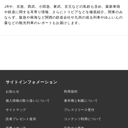
JRや、京急、西武、小田急、東武、京王などの私鉄も含め、最新車両
や鉄道に関する耳寄り情報、さらにトリビアなどを徹底紹介。関東のみ
ならず、阪急や南海など関西の鉄道会社や九州の或る列車やゆふいんの
森などの観光列車のレポートもお届けします。
サイトインフォメーション
お知らせ
利用規約
個人情報の取り扱いについて
著作権と転載について
サイトマップ
プレスリリース受付
読者プレゼント提供
コンテンツ利用について
提携メディア
広告のご案内