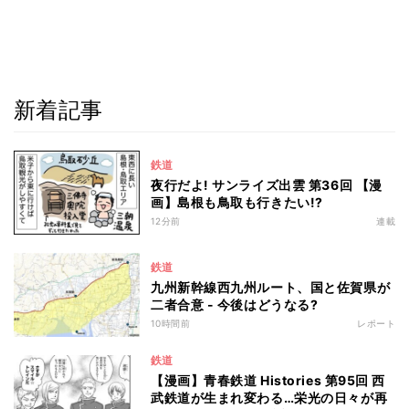
新着記事
鉄道
夜行だよ! サンライズ出雲 第36回 【漫
画】島根も鳥取も行きたい!?
12分前
連載
鉄道
九州新幹線西九州ルート、国と佐賀県が
二者合意 - 今後はどうなる?
10時間前
レポート
鉄道
【漫画】青春鉄道 Histories 第95回 西
武鉄道が生まれ変わる…栄光の日々が再