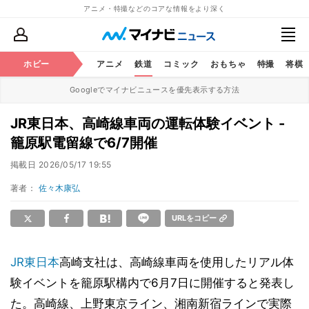
アニメ・特撮などのコアな情報をより深く
ホビー
アニメ
鉄道
コミック
おもちゃ
特撮
将棋
Googleでマイナビニュースを優先表示する方法
JR東日本、高崎線車両の運転体験イベント -
籠原駅電留線で6/7開催
掲載日
2026/05/17 19:55
著者：
佐々木康弘
URLをコピー
JR東日本
高崎支社は、高崎線車両を使用したリアル体
験イベントを籠原駅構内で6月7日に開催すると発表し
た。高崎線、上野東京ライン、湘南新宿ラインで実際