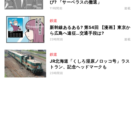
び? 「サーベラスの撤退」
11時間前
連載
鉄道
新幹線あるある? 第54回 【漫画】東京か
ら広島へ遠征…交通手段は?
23時間前
連載
鉄道
JR北海道「くしろ湿原ノロッコ号」ラス
トラン、記念ヘッドマークも
23時間前