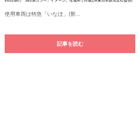
E653系の「583系カラー」イメージ。生成AIで作成(JR東日本新潟支社提供)
使用車両は特急「いなほ」(新...
記事を読む