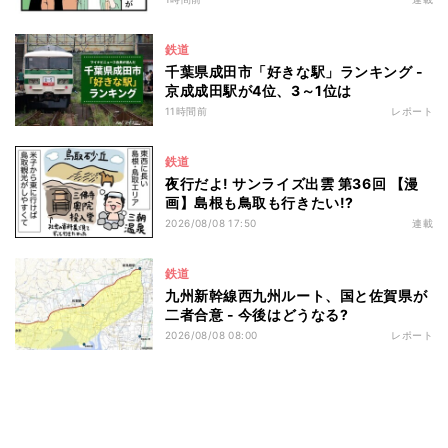
鉄道
千葉県成田市「好きな駅」ランキング -
京成成田駅が4位、3～1位は
11時間前
レポート
鉄道
夜行だよ! サンライズ出雲 第36回 【漫
画】島根も鳥取も行きたい!?
2026/08/08 17:50
連載
鉄道
九州新幹線西九州ルート、国と佐賀県が
二者合意 - 今後はどうなる?
2026/08/08 08:00
レポート