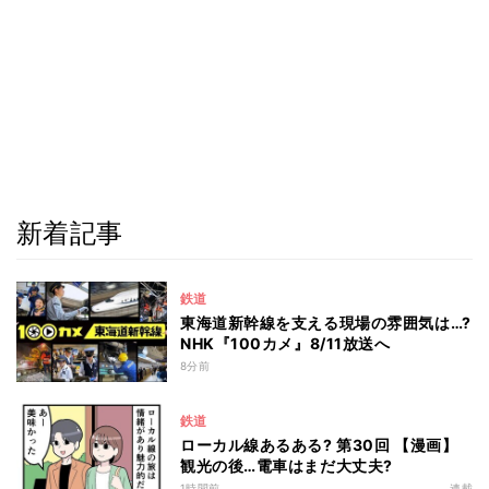
新着記事
鉄道
東海道新幹線を支える現場の雰囲気は…?
NHK『100カメ』8/11放送へ
8分前
鉄道
ローカル線あるある? 第30回 【漫画】
観光の後…電車はまだ大丈夫?
1時間前
連載