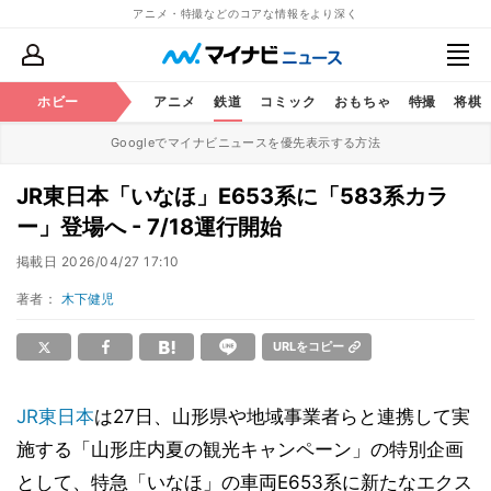
アニメ・特撮などのコアな情報をより深く
ホビー
アニメ
鉄道
コミック
おもちゃ
特撮
将棋
Googleでマイナビニュースを優先表示する方法
JR東日本「いなほ」E653系に「583系カラ
ー」登場へ - 7/18運行開始
掲載日
2026/04/27 17:10
著者：
木下健児
URLをコピー
JR東日本
は27日、山形県や地域事業者らと連携して実
施する「山形庄内夏の観光キャンペーン」の特別企画
として、特急「いなほ」の車両E653系に新たなエクス