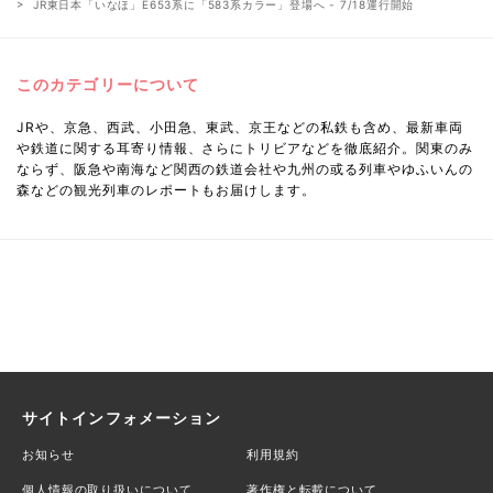
JR東日本「いなほ」E653系に「583系カラー」登場へ - 7/18運行開始
このカテゴリーについて
JRや、京急、西武、小田急、東武、京王などの私鉄も含め、最新車両
や鉄道に関する耳寄り情報、さらにトリビアなどを徹底紹介。関東のみ
ならず、阪急や南海など関西の鉄道会社や九州の或る列車やゆふいんの
森などの観光列車のレポートもお届けします。
サイトインフォメーション
お知らせ
利用規約
個人情報の取り扱いについて
著作権と転載について