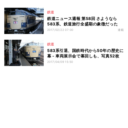
鉄道
鉄道ニュース週報 第58回 さようなら
583系、鉄道旅行全盛期の象徴だった
2017/02/22 07:00
連載
鉄道
583系引退、国鉄時代から50年の歴史に
幕 - 車両展示会で幕回しも、写真52枚
2017/04/09 15:50