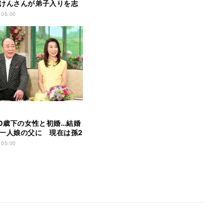
けんさんが弟子入りを志
っかけになった代表曲を
 05:00
10歳下の女性と初婚…結婚
一人娘の父に 現在は孫2
いちゃん
 05:00