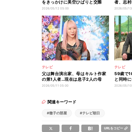
をきっかけに美空ひばりと交際
者、志村
短かった結婚生活も振り返る
願するき
2026/05/12 05:00
2026/05/13
披露
テレビ
テレビ
父は舞台演出家、母はキルト作家
59歳で
の第1人者…現在は息子2人の母
と同時に
制作現場に同行させる“英才教
人のおじ
2026/05/11 05:00
2026/05/10
育”も
関連キーワード
#徹子の部屋
#テレビ朝日
URLをコピー