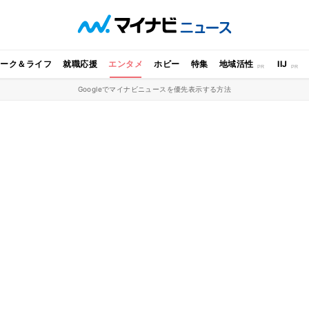
ワーク＆ライフ
就職応援
エンタメ
ホビー
特集
地域活性
IIJ
Googleでマイナビニュースを優先表示する方法