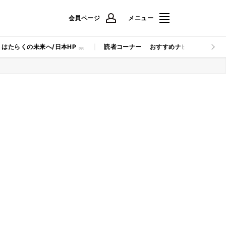
会員ページ
メニュー
はたらくの未来へ/日本HP
読者コーナー
おすすめナビ
マイナビB