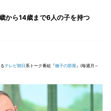
7歳から14歳まで6人の子を持つ
れる
テレビ朝日
系トーク番組『
徹子の部屋
』(毎週月～