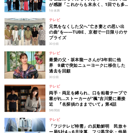
が感謝「これからも末永く、1回でも多
く出て」
1分未満
テレビ
元気をなくした父へ“亡き妻との思い出
の曲”を――TUBE、京都で一日限りのサ
プライズ
30分前
テレビ
最愛の父・坂本龍一さんが3年前に他
界 9歳で突如ニューヨークに移住した
過去を回顧
30分前
テレビ
両手・両足を縛られ、口を粘着テープで
塞がれ…ストーカーが“楓”吉川愛に最接
近 『名探偵のままでいて』第4話
5時間前
テレビ
「フジテレビ特需」の反動鮮明 民放キ
ー局5社4～6月決算、フジ黒字化・他局