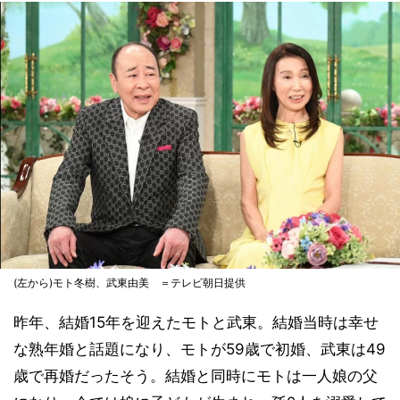
(左から)モト冬樹、武東由美 ＝テレビ朝日提供
昨年、結婚15年を迎えたモトと武東。結婚当時は幸せ
な熟年婚と話題になり、モトが59歳で初婚、武東は49
歳で再婚だったそう。結婚と同時にモトは一人娘の父