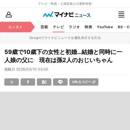
テレビ・映画・人気芸能人の最新情報
エンタメ
芸能
テレビ
ラジオ
映画
YouTube
BS・
Googleでマイナビニュースを優先表示する方法
59歳で10歳下の女性と初婚…結婚と同時に一
人娘の父に 現在は孫2人のおじいちゃん
掲載日
2026/05/10 05:00
URLをコピー