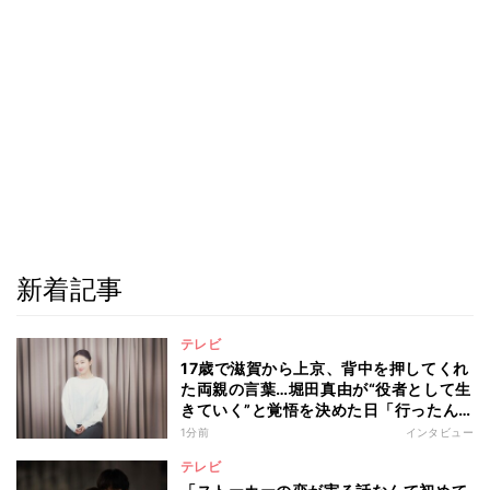
新着記事
テレビ
17歳で滋賀から上京、背中を押してくれ
た両親の言葉…堀田真由が“役者として生
きていく”と覚悟を決めた日「行ったん
やったら、もう帰られへんな」
1分前
インタビュー
テレビ