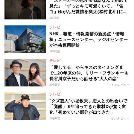
「ストーカーの恋が実る話なんて初めて
見た」「ずっとキモ可愛くいて」『告
白』ゆがんだ愛情を爽太(松村北斗)に向
ける視聴者の声
40分前
テレビ
NHK、報道・情報発信の新拠点「情報
棟」ニュースセンター、ラジオセンター
が本格運用開始
1時間前
テレビ
「愛してる」からキスのタイミングま
で…20年来の仲、リリー・フランキー＆
長谷川京子だから話せる“大人の恋”
2時間前
インタビュー
テレビ
“クズ芸人”小堀敏夫、恋人との出会いで
「覚醒」 6年追ってきた取材Dが驚く変
化「初めていい部分が出てきた」
5時間前
インタビュー