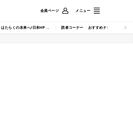
会員ページ
メニュー
はたらくの未来へ/日本HP
読者コーナー
おすすめナビ
マイナビB