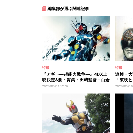
編集部が選ぶ関連記事
特撮
特撮
『アギト―超能力戦争―』4DX上
追悼・大
映決定&要・賀集・田﨑監督・白倉
「東映ヒ
P登壇の大ヒット御礼舞台挨拶実
(前編)
2026/05/11 12:37
2026/05/10
施!