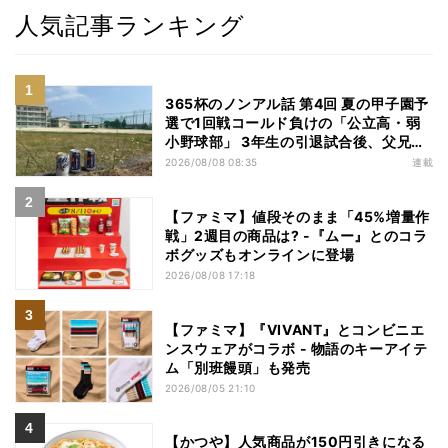
人気記事ランキング
365杯のノンアル話 第4回 夏の甲子園予
選で1回戦コールド負けの「公立高・弱
小野球部」 3年生の引退試合後、父兄
が“現場”で取り出したのは……
2026/08/08 08:35
連載
【ファミマ】値段そのまま「45%増量作
戦」2週目の商品は? -『ムー』とのコラ
ボグッズもオンラインに登場
2026/08/08 17:18
【ファミマ】『VIVANT』とコンビニエ
ンスウェアがコラボ - 物語のキーアイテ
ム「別班饅頭」も発売
2026/08/05 21:10
【かつや】人気商品が150円引きになる