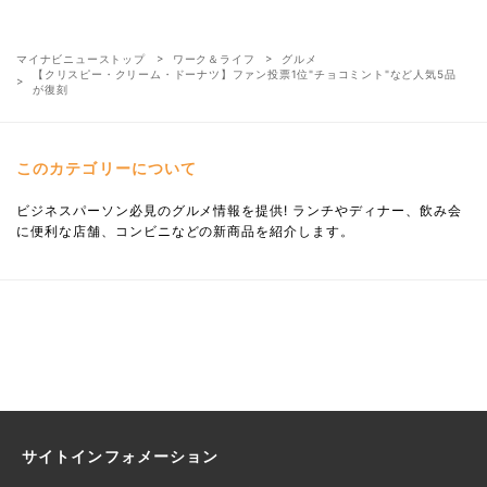
マイナビニューストップ
ワーク＆ライフ
グルメ
【クリスピー・クリーム・ドーナツ】ファン投票1位"チョコミント"など人気5品
が復刻
このカテゴリーについて
ビジネスパーソン必見のグルメ情報を提供! ランチやディナー、飲み会
に便利な店舗、コンビニなどの新商品を紹介します。
サイトインフォメーション