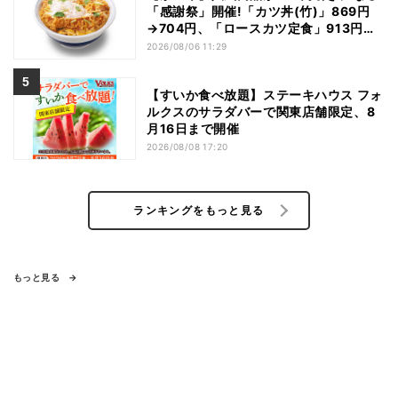
「感謝祭」開催!「カツ丼(竹)」869円
→704円、「ロースカツ定食」913円
→748円に - 8日間限定
2026/08/06 11:29
【すいか食べ放題】ステーキハウス フォ
ルクスのサラダバーで関東店舗限定、8
月16日まで開催
2026/08/08 17:20
ランキングをもっと見る
もっと見る