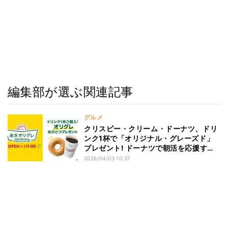
編集部が選ぶ関連記事
グルメ
クリスピー・クリーム・ドーナツ、ドリ
ンク1杯で「オリジナル・グレーズド」
プレゼント! ドーナツで朝活を応援する
『あさオリグレ』全国へ拡大
2026/04/03 10:37