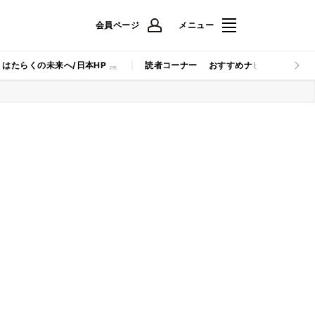
会員ページ
メニュー
はたらくの未来へ/日本HP
読者コーナー
おすすめナビ
マイナビB