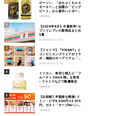
ローソン、「めちゃくちゃス
モーキー」と話題の「ビッグ
ピート」から新作ハイボール
缶＆ミニボトル発売
16時間前
【2026年8月】今週発売! セ
ブンイレブンの新商品まとめ
5選
2026/08/05 11:52
【ファミマ】『VIVANT』と
コンビニエンスウェアがコラ
ボ - 物語のキーアイテム「別
班饅頭」も発売
2026/08/05 21:10
ミツカン、角切り桃入り「フ
ルーティスRich 桃」を発売
– ファミマなどで数量限定
18時間前
【出前館】半額祭を開催! ド
ミノ・ピザ4,030円→2,015
円、ガスト「チーズINハンバ
ーグ」1,090円→540円...最
18時間前
大1,500円OFFの「リピ得ク