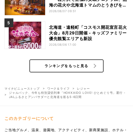
海の花火や北海道トマムのとうきびを主
役にしたアフタヌーンティー
2026/08/07 09:51
北海道・遠軽町「コスモス開花宣言花火
大会」8月29日開催 - キッズファミリー
優先観覧エリアも新設
2026/08/06 17:00
ランキングをもっと見る
マイナビニューストップ
ワーク＆ライフ
レジャー
ジャルパック、今年も特別貸切列車「HOKKAIDO LOVE! ひとめぐり号」運行 -
JALふるさとアンバサダーと北海道を巡る5-6日間
このカテゴリーについて
ご当地グルメ、温泉、遊園地、アクティビティ、新商業施設、ホテル・