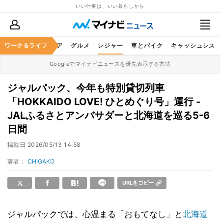
いい仕事は、いい暮らしから
暮らし
ワーク＆ライフ
ヘルスケア
グルメ
レジャー
車とバイク
キャッシュレス
Googleでマイナビニュースを優先表示する方法
ジャルパック、今年も特別貸切列車
「HOKKAIDO LOVE! ひとめぐり号」運行 -
JALふるさとアンバサダーと北海道を巡る5-6
日間
掲載日
2026/05/13 14:58
著者：
CHIGAKO
URLをコピー
ジャルパックでは、心温まる「おもてなし」と
北海道