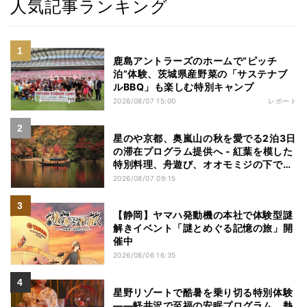
人気記事ランキング
鹿島アントラーズのホームで“ピッチ
泊”体験、茨城県産野菜の「サステナブ
ルBBQ」も楽しむ特別キャンプ
2026/08/07 15:00
レポート
星のや京都、奥嵐山の秋を愛でる2泊3日
の滞在プログラム提供へ - 紅葉を模した
特別料理、舟遊び、オオモミジの下でお
こなう深呼吸など
2026/08/07 09:15
【静岡】ヤマハ発動機の本社で体験型謎
解きイベント「謎とめぐる記憶の旅」開
催中
2026/08/06 16:35
星野リゾートで酷暑を乗り切る特別体験
——軽井沢で至福の安眠プログラム、熱