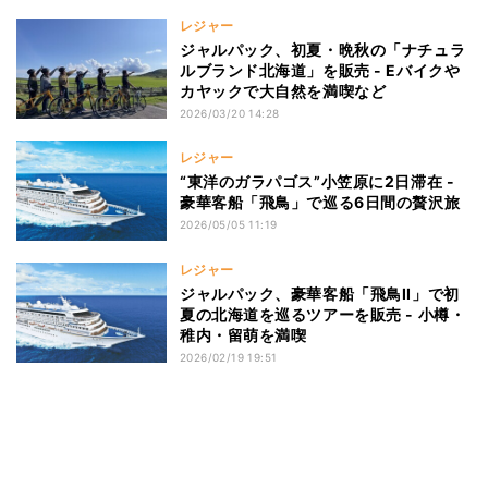
レジャー
ジャルパック、初夏・晩秋の「ナチュラ
ルブランド北海道」を販売 - Eバイクや
カヤックで大自然を満喫など
2026/03/20 14:28
レジャー
“東洋のガラパゴス”小笠原に2日滞在 -
豪華客船「飛鳥」で巡る6日間の贅沢旅
2026/05/05 11:19
レジャー
ジャルパック、豪華客船「飛鳥II」で初
夏の北海道を巡るツアーを販売 - 小樽・
稚内・留萌を満喫
2026/02/19 19:51