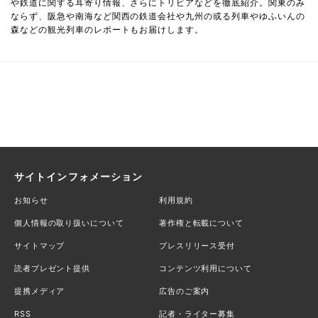
や鉄道に関する耳寄り情報、さらにトリビアなどを徹底紹介。関東のみ
ならず、阪急や南海など関西の鉄道会社や九州の或る列車やゆふいんの
森などの観光列車のレポートもお届けします。
サイトインフォメーション
お知らせ
利用規約
個人情報の取り扱いについて
著作権と転載について
サイトマップ
プレスリリース受付
読者プレゼント提供
コンテンツ利用について
提携メディア
広告のご案内
RSS
記者・ライター募集