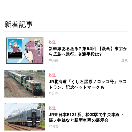
新着記事
鉄道
新幹線あるある? 第54回 【漫画】東京か
ら広島へ遠征…交通手段は?
10分前
連載
鉄道
JR北海道「くしろ湿原ノロッコ号」ラス
トラン、記念ヘッドマークも
11分前
鉄道
JR東日本E131系、松本駅で中央本線・
篠ノ井線など新型車両の展示会
27分前