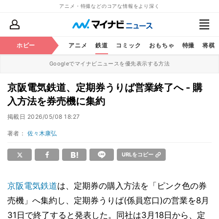
アニメ・特撮などのコアな情報をより深く
ホビー
アニメ
鉄道
コミック
おもちゃ
特撮
将棋
Googleでマイナビニュースを優先表示する方法
京阪電気鉄道、定期券うりば営業終了へ - 購
入方法を券売機に集約
掲載日
2026/05/08 18:27
著者：
佐々木康弘
URLをコピー
京阪電気鉄道
は、定期券の購入方法を「ピンク色の券
売機」へ集約し、定期券うりば(係員窓口)の営業を8月
31日で終了すると発表した。同社は3月18日から、定