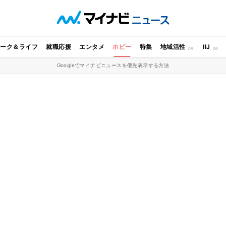
ワーク＆ライフ
就職応援
エンタメ
ホビー
特集
地域活性
IIJ
Googleでマイナビニュースを優先表示する方法