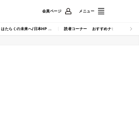
会員ページ
メニュー
はたらくの未来へ/日本HP
読者コーナー
おすすめナビ
マイナビB