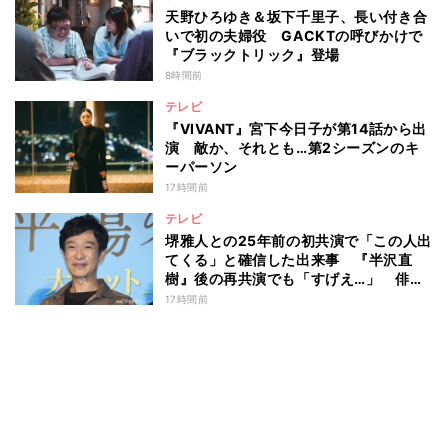
天野ひろゆき＆坂下千里子、長い付き合
いで初の夫婦役 GACKTの呼びかけで
『ブラックトリック』登場
8時間前
テレビ
『VIVANT』宮下今日子が第14話から出
演 敵か、それとも…第2シーズンのキ
ーパーソン
17時間前
テレビ
堺雅人との25年前の初共演で「この人出
てくる」と確信した出来事 『半沢直
樹』後の再共演でも「すげえ…」 俳優
としての“初体験”を阿部寛が告白
17時間前