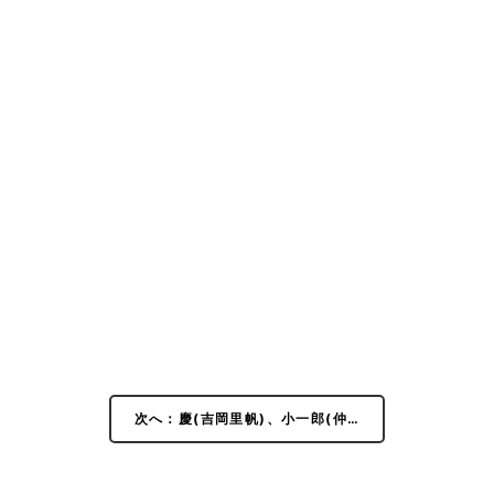
次へ：慶(吉岡里帆)、小一郎(仲…