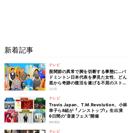
新着記事
テレビ
股関節の異常で脚を切断する事態に…バ
ドミントン日本代表を夢見た女性、どん
底から奇跡の復活を遂げる不屈のストー
リー『仰天』が再現
2分前
テレビ
Travis Japan、T.M.Revolution、小林
幸子ら8組が『ノンストップ!』生出演
6日間の“音楽フェス”開催
8時間前
テレビ