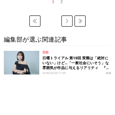
1
2
編集部が選ぶ関連記事
芸能
日曜トライアル 第19回 実際は「絶対に
いない」けど…「一般社会にいそう」な
雰囲気が作品に与えるリアリティ 『カ
ルテット』『正体』などの出演作品から
2026/03/29 11:00
連載
吉岡里帆の魅力を紐解く