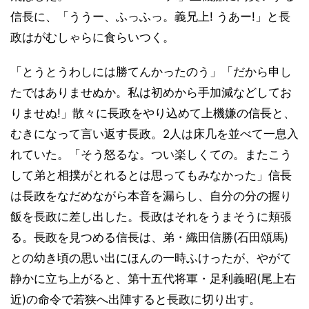
信長に、「ううー、ふっふっ。義兄上! うあー!」と長
政はがむしゃらに食らいつく。
「とうとうわしには勝てんかったのう」「だから申し
たではありませぬか。私は初めから手加減などしてお
りませぬ!」散々に長政をやり込めて上機嫌の信長と、
むきになって言い返す長政。2人は床几を並べて一息入
れていた。「そう怒るな。つい楽しくての。またこう
して弟と相撲がとれるとは思ってもみなかった」信長
は長政をなだめながら本音を漏らし、自分の分の握り
飯を長政に差し出した。長政はそれをうまそうに頬張
る。長政を見つめる信長は、弟・織田信勝(石田頌馬)
との幼き頃の思い出にほんの一時ふけったが、やがて
静かに立ち上がると、第十五代将軍・足利義昭(尾上右
近)の命令で若狭へ出陣すると長政に切り出す。