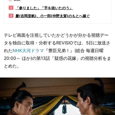
「参りました」「手を抜いたのう」
1
慶(吉岡里帆)、小一郎(仲野太賀)のもとへ嫁ぐ
2
テレビ画面を注視していたかどうかが分かる視聴デー
タを独自に取得・分析するREVISIOでは、5日に放送さ
れた
NHK
大河ドラマ
『豊臣兄弟！』(総合 毎週日曜
20:00～ ほか)の第13話「疑惑の花嫁」の視聴分析をま
とめた。