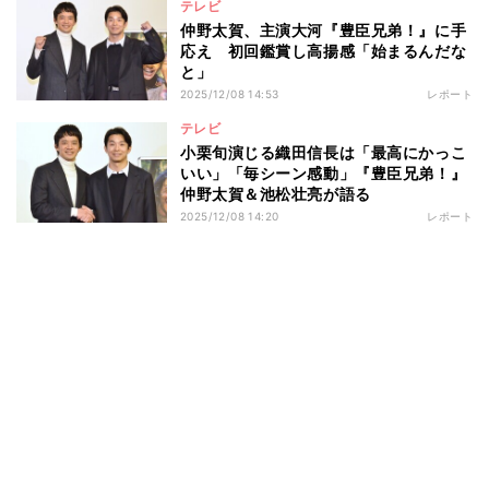
テレビ
仲野太賀、主演大河『豊臣兄弟！』に手
応え 初回鑑賞し高揚感「始まるんだな
と」
2025/12/08 14:53
レポート
テレビ
小栗旬演じる織田信長は「最高にかっこ
いい」「毎シーン感動」『豊臣兄弟！』
仲野太賀＆池松壮亮が語る
2025/12/08 14:20
レポート