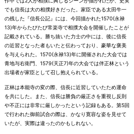
作中では2人が相撲に興じるシーンが描かれたが、史実
でも信長は大の相撲好きだった。家臣である太田牛一
の残した『信長公記』には、今回描かれた1570(永禄
13)年からたびたび常楽寺で相撲大会を開催したことが
記載されている。勝ち抜いた力士の中には、後に信長
の近習となった者もいたと伝わっており、豪華な褒美
を与えられた。1570(永禄13)年に開催された大会では
青地与右衛門、1579(天正7)年の大会では伴正林という
出場者が家臣として召し抱えられている。
正林は本能寺の変の際、信長に近習していたため運命
を共にした。また、信長は勝負の厳正さを重視し反則
や不正には非常に厳しかったという記録もある。第5回
で行われた御前試合の際は、かなり寛容な姿を見せて
いたが、実際は違ったのかもしれない。