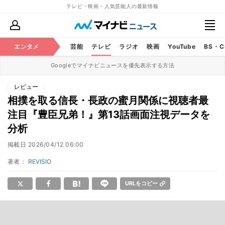
テレビ・映画・人気芸能人の最新情報
エンタメ
芸能
テレビ
ラジオ
映画
YouTube
BS・
Googleでマイナビニュースを優先表示する方法
レビュー
相撲を取る信長・長政の蜜月関係に視聴者最
注目『豊臣兄弟！』第13話画面注視データを
分析
掲載日
2026/04/12 06:00
著者：
REVISIO
URLをコピー