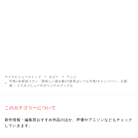
マイナビニューストップ
ホビー
アニメ
牛角×名探偵コナン「美味しい謎を解け!真実はいつも牛角!キャンペーン」を開
催 - コラボメニューやオリジナルグッズも
このカテゴリーについて
新作情報・編集部おすすめ作品のほか、声優やアニソンなどもチェック
していきます。