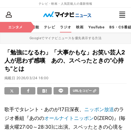
テレビ・映画・人気芸能人の最新情報
エンタメ
芸能
テレビ
ラジオ
映画
YouTube
BS・CS番
Googleでマイナビニュースを優先表示する方法
「勉強になるわ」「大事かもな」お笑い芸人2
人が思わず感嘆 あの、スベったときの“心持
ち”とは
掲載日
2026/03/24 16:00
URLをコピー
歌手でタレント・あのが17日深夜、
ニッポン放送
のラ
ジオ番組『あのの
オールナイトニッポン
0(ZERO)』(毎
週火曜27:00～28:30)に出演。スベッたときの心境を