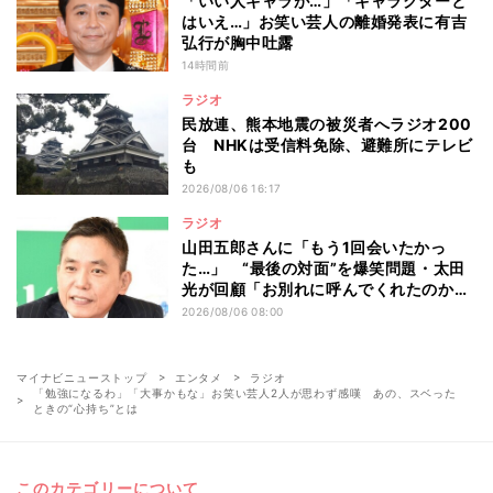
「いい人キャラが…」「キャラクターと
はいえ…」お笑い芸人の離婚発表に有吉
弘行が胸中吐露
14時間前
ラジオ
民放連、熊本地震の被災者へラジオ200
台 NHKは受信料免除、避難所にテレビ
も
2026/08/06 16:17
ラジオ
山田五郎さんに「もう1回会いたかっ
た…」 “最後の対面”を爆笑問題・太田
光が回顧「お別れに呼んでくれたのか
な」
2026/08/06 08:00
マイナビニューストップ
エンタメ
ラジオ
「勉強になるわ」「大事かもな」お笑い芸人2人が思わず感嘆 あの、スベった
ときの“心持ち”とは
このカテゴリーについて