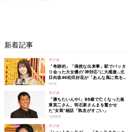
新着記事
ラジオ
「奇跡的」「偶然な出来事」駅でバッタ
リ会った大女優の“神対応”に大感激…元
日向坂46松田好花が「あんな風に気を使
える人になりたい」と感動した“振る舞
5分前
い”とは
ラジオ
「勝ちたいんや!」86歳で亡くなった板
東英二さん、明石家さんまを驚かせ
た“女装”秘話「執念がすごい」
13時間前
ラジオ