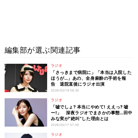
編集部が選ぶ関連記事
ラジオ
「さっきまで病院に」「本当は入院した
ほうが…」あの、全身麻酔の手術を報
告 退院直後にラジオ出演
2026/03/19 06:30
ラジオ
「嘘でしょ? 本当にやめて! ええっ? 嘘
ー!」 深夜ラジオでまさかの事態…田中
みな実が“絶叫”した理由とは
2026/03/17 07:00
ラジオ