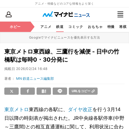
アニメ・特撮などのコアな情報をより深く
ホビー
アニメ
鉄道
コミック
おもちゃ
特撮
将棋
Googleでマイナビニュースを優先表示する方法
東京メトロ東西線、三鷹行を減便 - 日中の竹
橋駅は毎時0・30分発に
掲載日
2026/02/24 16:48
著者：
MN 鉄道ニュース編集部
URLをコピー
東京メトロ
東西線の各駅に、
ダイヤ改正
を行う3月14
日以降の時刻表が掲出された。JR中央線各駅停車(中野
～三鷹間)との相互直通運転に関して、利用状況に合わ