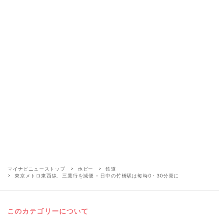
マイナビニューストップ
ホビー
鉄道
東京メトロ東西線、三鷹行を減便 - 日中の竹橋駅は毎時0・30分発に
このカテゴリーについて