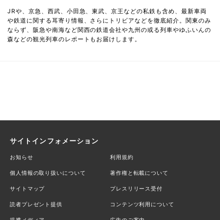
JRや、京急、西武、小田急、東武、京王などの私鉄も含め、最新車両
や鉄道に関する耳寄り情報、さらにトリビアなどを徹底紹介。関東のみ
ならず、阪急や南海など関西の鉄道会社や九州の或る列車やゆふいんの
森などの観光列車のレポートもお届けします。
サイトインフォメーション
お知らせ
利用規約
個人情報の取り扱いについて
著作権と転載について
サイトマップ
プレスリリース受付
読者プレゼント提供
コンテンツ利用について
提携メディア
広告のご案内