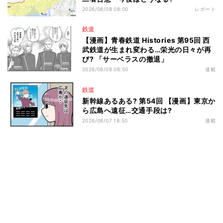
2026/08/08 08:00
レポート
鉄道
【漫画】青春鉄道 Histories 第95回 西
武鉄道が生まれ変わる…栄光の日々が再
び? 「サーベラスの撤退」
2026/08/08 06:50
連載
鉄道
新幹線あるある? 第54回 【漫画】東京か
ら広島へ遠征…交通手段は?
2026/08/07 18:50
連載