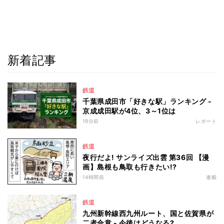
新着記事
鉄道
千葉県成田市「好きな駅」ランキング -
京成成田駅が4位、3～1位は
19分前
レポート
鉄道
夜行だよ! サンライズ出雲 第36回 【漫
画】島根も鳥取も行きたい!?
14時間前
連載
鉄道
九州新幹線西九州ルート、国と佐賀県が
二者合意 - 今後はどうなる?