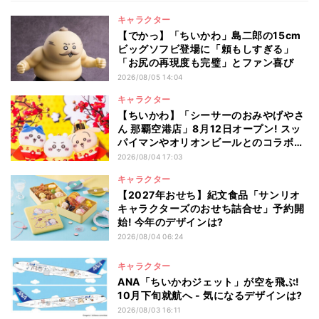
キャラクター
【でかっ】「ちいかわ」島二郎の15cm
ビッグソフビ登場に「頼もしすぎる」
「お尻の再現度も完璧」とファン喜び
2026/08/05 14:04
キャラクター
【ちいかわ】「シーサーのおみやげやさ
ん 那覇空港店」8月12日オープン! スッ
パイマンやオリオンビールとのコラボ商
品一覧
2026/08/04 17:03
キャラクター
【2027年おせち】紀文食品「サンリオ
キャラクターズのおせち詰合せ」予約開
始! 今年のデザインは?
2026/08/04 06:24
キャラクター
ANA「ちいかわジェット」が空を飛ぶ!
10月下旬就航へ - 気になるデザインは?
2026/08/03 16:11