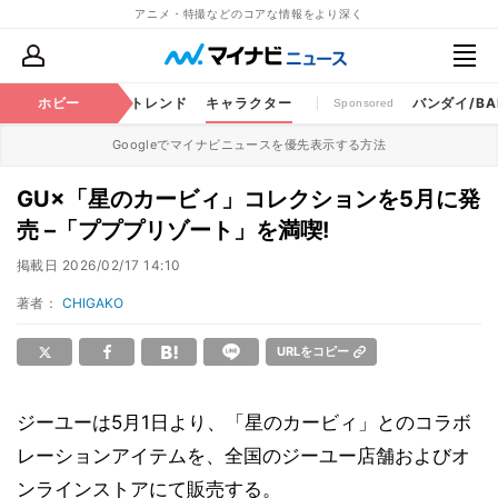
アニメ・特撮などのコアな情報をより深く
ちゃ
特撮
ホビー
将棋
トレンド
キャラクター
バンダイ/BAN
Sponsored
Googleでマイナビニュースを優先表示する方法
GU×「星のカービィ」コレクションを5月に発
売 –「プププリゾート」を満喫!
掲載日
2026/02/17 14:10
著者：
CHIGAKO
URLをコピー
ジーユーは5月1日より、「星のカービィ」とのコラボ
レーションアイテムを、全国のジーユー店舗およびオ
ンラインストアにて販売する。