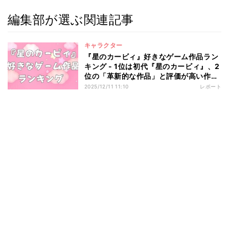
編集部が選ぶ関連記事
キャラクター
『星のカービィ』好きなゲーム作品ラン
キング - 1位は初代『星のカービィ』、2
位の「革新的な作品」と評価が高い作品
は?
2025/12/11 11:10
レポート