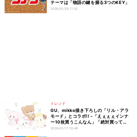
テーマは「物語の鍵を握る3つのKEY」
2026/01/28 11:02
トレンド
GU、mikko描き下ろしの「リル・アラ
モード」とコラボ!! -「えぇぇぇインナ
ー10枚買うこんなん」「絶対買って
mikko活する♡」と発売前から話題
2026/01/17 10:48