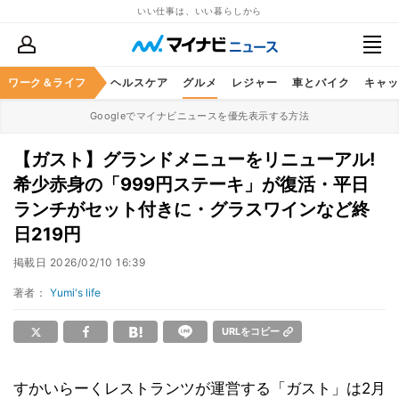
いい仕事は、いい暮らしから
ワーク＆ライフ
マネー
暮らし
ヘルスケア
グルメ
レジャー
車とバイク
キャッ
Googleでマイナビニュースを優先表示する方法
【ガスト】グランドメニューをリニューアル!
希少赤身の「999円ステーキ」が復活・平日
ランチがセット付きに・グラスワインなど終
日219円
掲載日
2026/02/10 16:39
著者：
Yumi's life
URLをコピー
すかいらーくレストランツが運営する「ガスト」は2月