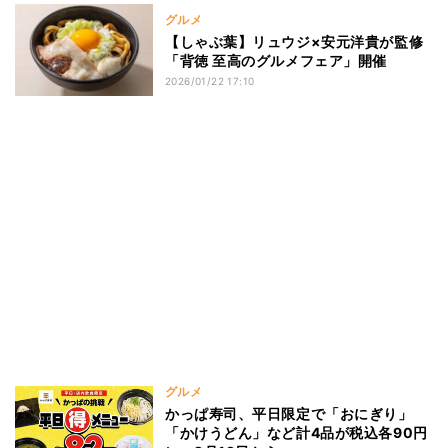
グルメ
【しゃぶ葉】リュウジ×安元洋貴が監修
「背徳 至高のグルメフェア」開催
2026/01/22 17:10
グルメ
かっぱ寿司、平日限定で「おにぎり」
「かけうどん」など計4品が税込各90円