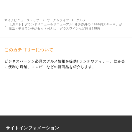
マイナビニューストップ
ワーク＆ライフ
グルメ
【ガスト】グランドメニューをリニューアル! 希少赤身の「999円ステーキ」が
復活・平日ランチがセット付きに・グラスワインなど終日219円
このカテゴリーについて
ビジネスパーソン必見のグルメ情報を提供! ランチやディナー、飲み会
に便利な店舗、コンビニなどの新商品を紹介します。
サイトインフォメーション