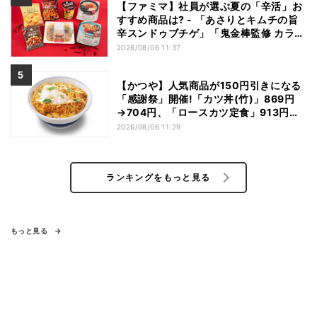
【ファミマ】社員が選ぶ夏の「辛活」お
すすめ商品は? - 「あさりとキムチの旨
辛スンドゥブチゲ」「鬼金棒監修 カラシ
ビ焼き味噌らー麺」「辛さがやみつき!
2026/08/06 11:37
ヤンニョムチキン」など
【かつや】人気商品が150円引きになる
「感謝祭」開催!「カツ丼(竹)」869円
→704円、「ロースカツ定食」913円
→748円に - 8日間限定
2026/08/06 11:29
ランキングをもっと見る
もっと見る