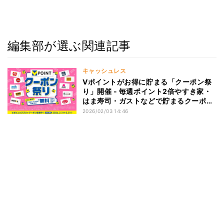
編集部が選ぶ関連記事
キャッシュレス
Vポイントがお得に貯まる「クーポン祭
り」開催 - 毎週ポイント2倍やすき家・
はま寿司・ガストなどで貯まるクーポン
も
2026/02/03 14:46