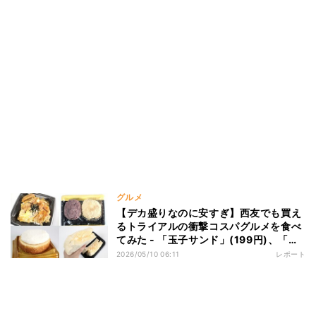
グルメ
【デカ盛りなのに安すぎ】西友でも買え
るトライアルの衝撃コスパグルメを食べ
てみた - 「玉子サンド」(199円)、「ロ
ースかつ重」(299円)など
2026/05/10 06:11
レポート