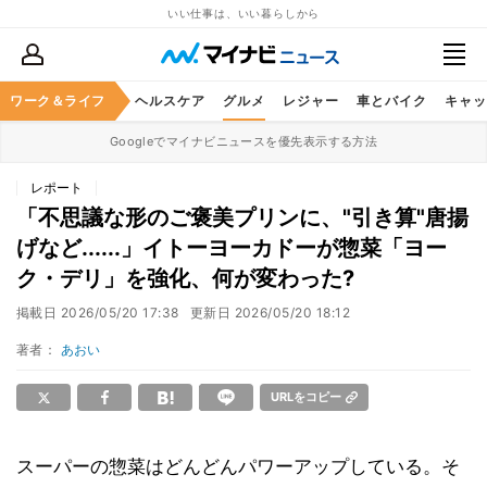
いい仕事は、いい暮らしから
ワーク＆ライフ
マネー
暮らし
ヘルスケア
グルメ
レジャー
車とバイク
キャッ
Googleでマイナビニュースを優先表示する方法
レポート
「不思議な形のご褒美プリンに、"引き算"唐揚
げなど......」イトーヨーカドーが惣菜「ヨー
ク・デリ」を強化、何が変わった?
掲載日
2026/05/20 17:38
更新日
2026/05/20 18:12
著者：
あおい
URLをコピー
スーパーの惣菜はどんどんパワーアップしている。そ