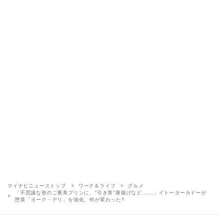
マイナビニューストップ
ワーク＆ライフ
グルメ
「不思議な形のご褒美プリンに、"引き算"唐揚げなど......」イトーヨーカドーが
惣菜「ヨーク・デリ」を強化、何が変わった?