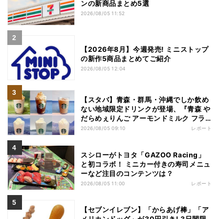
ンの新商品まとめ5選
2026/08/05 11:52
【2026年8月】今週発売! ミニストップ
の新作5商品まとめてご紹介
2026/08/05 12:04
【スタバ】青森・群馬・沖縄でしか飲め
ない地域限定ドリンクが登場、『青森 や
だらめぇりんご アーモンドミルク フラ
ペチーノ』など6種を本気レビュー
2026/08/05 09:10
レポート
スシローがトヨタ「GAZOO Racing」
と初コラボ！ ミニカー付きの寿司メニュ
ーなど注目のコンテンツは？
2026/08/05 11:00
レポート
【セブンイレブン】「からあげ棒」「ア
メリカンドッグ」が30円引き! 3日間限