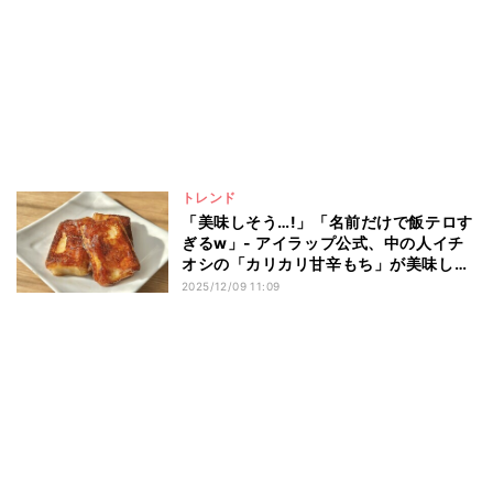
トレンド
「美味しそう…!」「名前だけで飯テロす
ぎるw」- アイラップ公式、中の人イチ
オシの「カリカリ甘辛もち」が美味しす
ぎた
2025/12/09 11:09