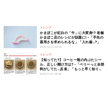
トレンド
かまぼこが紅白の「午」に大変身!? 老舗
かまぼこ店のレシピが話題に! -「手先の
器用さを求められるな」「入れ歯…?」
2025/12/12 09:35
トレンド
【知ってた?】コーヒー瓶の内ぶたシー
ル、正しい開け方は? -「ベリーっと全部
剥がしてた…反省」「もっと早く知りた
かった～」の声
2025/11/21 09:40