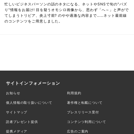
忙しいビジネスパーソンの話のネタになる、ネットやSNSで旬の"バズ
り"情報をお届け! 目を疑うオモシロ画像から、思わず「へ～」と声がで
てしまうトリビア、炎上寸前? のやや過激な内容まで……ネット最前線
のコンテンツをご用意しました。
サイトインフォメーション
お知らせ
利用規約
個人情報の取り扱いについて
著作権と転載について
サイトマップ
プレスリリース受付
読者プレゼント提供
コンテンツ利用について
提携メディア
広告のご案内