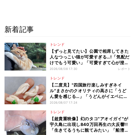
新着記事
トレンド
【ずっと見てたい】公園で相席してきた
人なつっこい猫が可愛すぎる…!「気配だ
けでもう可愛い」「可愛すぎて心が澄ん
でいく」と110万回再生
2026/08/08 17:30
レポート
トレンド
【二度見】"四国旅行楽しみすぎネイ
ル"まさかのクオリティの高さに「うど
ん愛を感じる…」「うどんがイエベに馴
染むなんて」と12万いいね
2026/08/07 17:24
トレンド
【超貴重映像】幻のタコ"アオイガイ"が
宇久島に出現し840万回再生の大反響!!
「生きてるうちに観てみたい」「船漕い