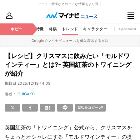
アニメ・特撮などのコアな情報をより深く
ミック
ホビー
おもちゃ
特撮
将棋
トレンド
キャラクター
Sponsored
Googleでマイナビニュースを優先表示する方法
【レシピ】クリスマスに飲みたい「モルドワ
インティー」とは?- 英国紅茶のトワイニング
が紹介
掲載日
2025/12/19 14:09
著者：
CHIGAKO
URLをコピー
英国紅茶の「トワイニング」公式から、クリスマスを
ちょっとオシャレにする「モルドワインティー」の提