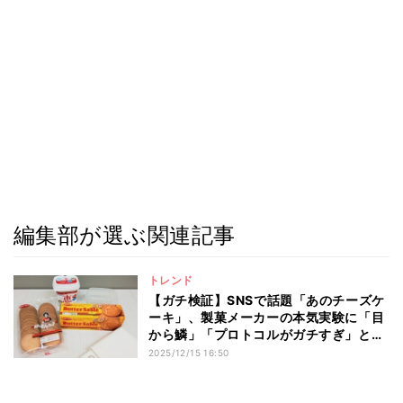
編集部が選ぶ関連記事
トレンド
【ガチ検証】SNSで話題「あのチーズケ
ーキ」、製菓メーカーの本気実験に「目
から鱗」「プロトコルがガチすぎ」と称
賛の嵐
2025/12/15 16:50