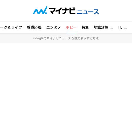
ワーク＆ライフ
就職応援
エンタメ
ホビー
特集
地域活性
IIJ
Googleでマイナビニュースを優先表示する方法