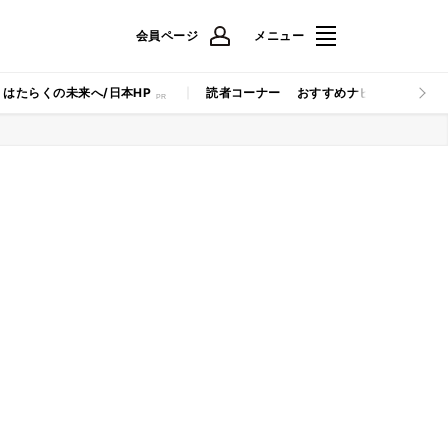
会員ページ
メニュー
はたらくの未来へ/日本HP
読者コーナー
おすすめナビ
マイナビB