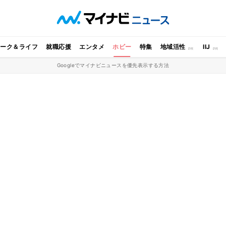
ワーク＆ライフ
就職応援
エンタメ
ホビー
特集
地域活性
IIJ
Googleでマイナビニュースを優先表示する方法