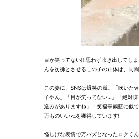
目が笑ってない!! 思わず吹き出してし
んを彷彿とさせるこの子の正体は、同園
この姿に、SNSは爆笑の嵐。「吹いた
子やん」「目が笑ってない…」「絶対喋
造みがありますね」「笑福亭鶴瓶に似て
万ものいいねを獲得しています!
怪しげな表情で万バズとなったロクくん