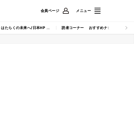
会員ページ
メニュー
はたらくの未来へ/日本HP
読者コーナー
おすすめナビ
マイナビB