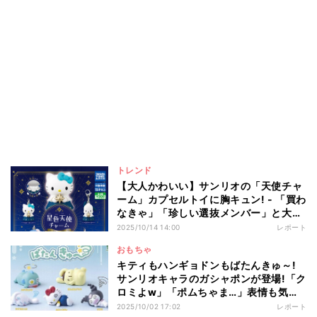
トレンド
【大人かわいい】サンリオの「天使チャ
ーム」カプセルトイに胸キュン! - 「買わ
なきゃ」「珍しい選抜メンバー」と大反
響
2025/10/14 14:00
レポート
おもちゃ
キティもハンギョドンもばたんきゅ～!
サンリオキャラのガシャポンが登場!「ク
ロミよw」「ポムちゃま…」表情も気に
なる!?
2025/10/02 17:02
レポート