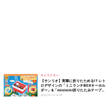
キャラクター
【サンリオ】実際に折りたためる!? レト
ロデザインの「ミニランチBOXキーホル
ダー」&「minimini折りたたみテーブ
ル」が登場!
2025/10/14 14:05