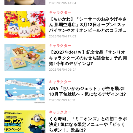
2026/08/05 14:04
キャラクター
【ちいかわ】「シーサーのおみやげやさ
ん 那覇空港店」8月12日オープン! スッ
パイマンやオリオンビールとのコラボ商
品一覧
2026/08/04 17:03
キャラクター
【2027年おせち】紀文食品「サンリオ
キャラクターズのおせち詰合せ」予約開
始! 今年のデザインは?
2026/08/04 06:24
キャラクター
ANA「ちいかわジェット」が空を飛ぶ!
10月下旬就航へ - 気になるデザインは?
2026/08/03 16:11
キャラクター
くら寿司、「ミニオンズ」との初コラボ
決定! 気になる限定メニューや「ビッく
らポン！」景品は?