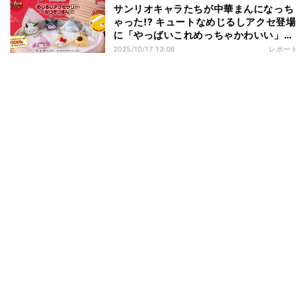
サンリオキャラたちが中華まんになっち
ゃった!? キュートなめじるしアクセ登場
に「やっばいこれめっちゃかわいい」
「これほしい!!!」と話題
2025/10/17 13:06
レポート