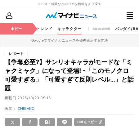
アニメ・特撮などのコアな情報をより深く
ちゃ
特撮
ホビー
将棋
トレンド
キャラクター
バンダイ/BAN
Sponsored
Googleでマイナビニュースを優先表示する方法
レポート
【争奪必至?】サンリオキャラがモードな「ミ
ャクミャク」になって登場! -「このモノクロ
可愛すぎる」「可愛すぎて反則レベル…」と話
題
掲載日
2025/10/20 09:16
著者：
CHIGAKO
URLをコピー