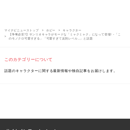
マイナビニューストップ
ホビー
キャラクター
【争奪必至?】サンリオキャラがモードな「ミャクミャク」になって登場! -「こ
のモノクロ可愛すぎる」「可愛すぎて反則レベル…」と話題
このカテゴリーについて
話題のキャラクターに関する最新情報や独自記事をお届けします。