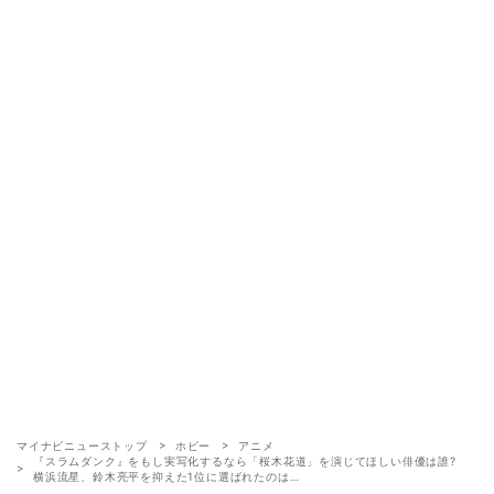
マイナビニューストップ
ホビー
アニメ
『スラムダンク』をもし実写化するなら「桜木花道」を演じてほしい俳優は誰?
横浜流星、鈴木亮平を抑えた1位に選ばれたのは…