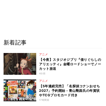
新着記事
アニメ
【今夜】スタジオジブリ『借りぐらしの
アリエッティ』金曜ロードショーでノー
カット放送
4分前
アニメ
【5年連続完売】「名探偵コナンおせち
2027」予約開始 - 青山剛昌氏の年賀状
やTCGプロモカード付き
17時間前