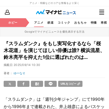
アニメ・特撮などのコアな情報をより深く
ホビー
アニメ
鉄道
コミック
おもちゃ
特撮
将棋
Googleでマイナビニュースを優先表示する方法
『スラムダンク』をもし実写化するなら「桜
木花道」を演じてほしい俳優は誰? 横浜流星、
鈴木亮平を抑えた1位に選ばれたのは…
掲載日
2025/09/14 10:30
著者：
ゆーなそ
URLをコピー
「スラムダンク」は「週刊少年ジャンプ」にて1990年
から1996年まで連載された、井上雄彦によるバスケッ