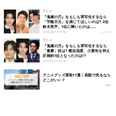
アニメ
『鬼滅の刃』をもしも実写化するなら
「宇髄天元」を演じてほしいのは? 2位
鈴木亮平、1位に輝いたのは……
2025/08/14 10:30
レポート
アニメ
『鬼滅の刃』をもしも実写化するなら
「童磨」役は? 横浜流星、小栗旬を抑え
圧倒的1位となったのは!?
2025/07/31 06:45
アニメグッズ買取11選！高額で売るなら
どこがいい？
- PR -