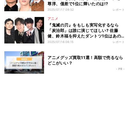
尊淳、僅差で1位に輝いたのは!?
2025/07/17 09:52
レポート
アニメ
『鬼滅の刃』をもしも実写化するなら
「炭治郎」は誰に演じてほしい? 佐藤
健、鈴木福を抑えたダントツ1位はあの
人気俳優!
2025/07/16 06:15
レポート
アニメグッズ買取11選！高額で売るなら
どこがいい？
- PR -