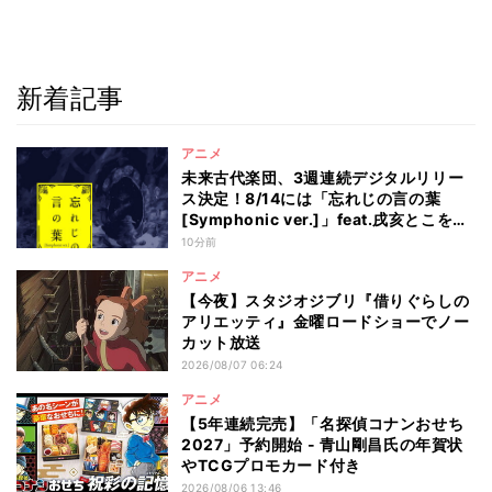
新着記事
アニメ
未来古代楽団、3週連続デジタルリリー
ス決定！8/14には「忘れじの言の葉
[Symphonic ver.]」feat.戌亥とこを配
信
10分前
アニメ
【今夜】スタジオジブリ『借りぐらしの
アリエッティ』金曜ロードショーでノー
カット放送
2026/08/07 06:24
アニメ
【5年連続完売】「名探偵コナンおせち
2027」予約開始 - 青山剛昌氏の年賀状
やTCGプロモカード付き
2026/08/06 13:46