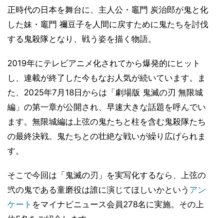
正時代の日本を舞台に、主人公・竈門 炭治郎が鬼と化
した妹・竈門 禰󠄀豆子を人間に戻すために鬼たちを討伐
する鬼殺隊となり、戦う姿を描く物語。
2019年にテレビアニメ化されてから爆発的にヒット
し、連載が終了した今もなお人気が続いています。ま
た、2025年7月18日からは「劇場版 鬼滅の刃 無限城
編」の第一章が公開され、早速大きな話題を呼んでい
ます。無限城編は上弦の鬼たちと柱を含む鬼殺隊たち
の最終決戦。鬼たちとの壮絶な戦いが繰り広げられま
す。
そこで今回は「鬼滅の刃」を実写化するなら、上弦の
弐の鬼である童磨役は誰に演じてほしいかという
アン
ケート
をマイナビニュース会員278名に実施。その上