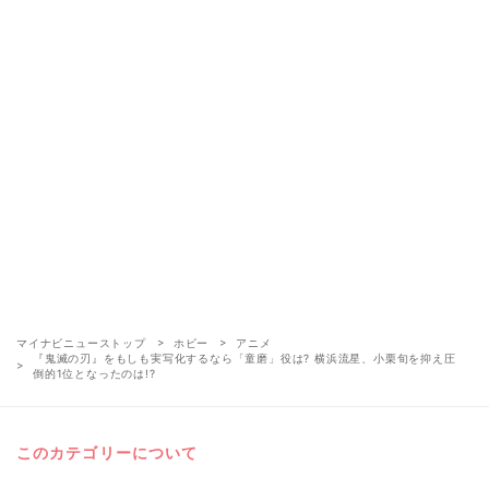
マイナビニューストップ
ホビー
アニメ
『鬼滅の刃』をもしも実写化するなら「童磨」役は? 横浜流星、小栗旬を抑え圧
倒的1位となったのは!?
このカテゴリーについて