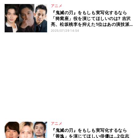
アニメ
『鬼滅の刃』をもしも実写化するなら
「猗窩座」役を演じてほしいのは? 吉沢
亮、松坂桃李を抑えた1位はあの演技派
俳優!
2025/07/29 14:54
アニメ
『鬼滅の刃』をもしも実写化するなら
「善逸」を演じてほしい俳優は…2位志