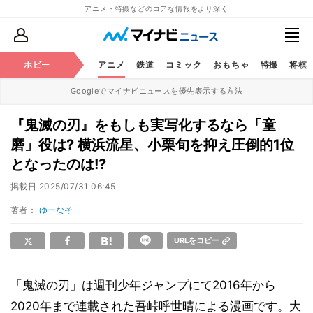
アニメ・特撮などのコアな情報をより深く
ホビー
アニメ
鉄道
コミック
おもちゃ
特撮
将棋
Googleでマイナビニュースを優先表示する方法
『鬼滅の刃』をもしも実写化するなら「童
磨」役は? 横浜流星、小栗旬を抑え圧倒的1位
となったのは!?
掲載日
2025/07/31 06:45
著者：
ゆーなそ
URLをコピー
「鬼滅の刃」は週刊少年ジャンプにて2016年から
2020年まで連載された吾峠呼世晴による漫画です。大