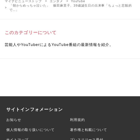
マイナビニューストップ
エンタメ
YouTube
「朝からめっちゃ泣いた」 篠田麻里子、39歳誕生日の出来事「ちょっと悲観的
で…」
このカテゴリーについて
芸能人やYouTuberによるYouTube番組の最新情報を紹介。
サイトインフォメーション
お知らせ
利用規約
個人情報の取り扱いについて
著作権と転載について
サイトマップ
プレスリリース受付