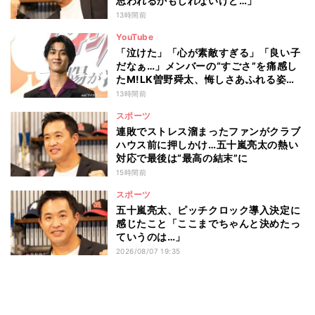
思われるかもしれないけど…」
13時間前
YouTube
「泣けた」「心が素敵すぎる」「良い子
だなぁ…」メンバーの“すごさ”を痛感し
たM!LK曽野舜太、悔しさあふれる姿に
ファン感動
13時間前
スポーツ
連敗でストレス溜まったファンがクラブ
ハウス前に押しかけ…五十嵐亮太の熱い
対応で最後は“最高の結末”に
15時間前
スポーツ
五十嵐亮太、ピッチクロック導入決定に
感じたこと「ここまでちゃんと決めたっ
ていうのは…」
2026/08/07 19:35