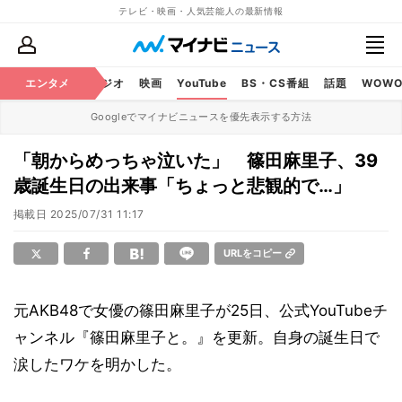
テレビ・映画・人気芸能人の最新情報
芸能
エンタメ
テレビ
ラジオ
映画
YouTube
BS・CS番組
話題
WOW
Googleでマイナビニュースを優先表示する方法
「朝からめっちゃ泣いた」 篠田麻里子、39
歳誕生日の出来事「ちょっと悲観的で…」
掲載日
2025/07/31 11:17
URLをコピー
元AKB48で女優の篠田麻里子が25日、公式YouTubeチ
ャンネル『篠田麻里子と。』を更新。自身の誕生日で
涙したワケを明かした。