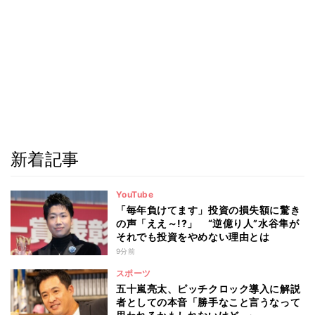
新着記事
YouTube
「毎年負けてます」投資の損失額に驚き
の声「ええ～!?」 “逆億り人”水谷隼が
それでも投資をやめない理由とは
9分前
スポーツ
五十嵐亮太、ピッチクロック導入に解説
者としての本音「勝手なこと言うなって