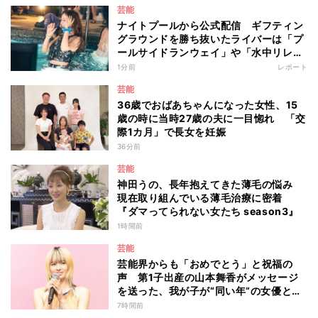
芸能
ナイトプールから公式配信 ギフティン
グラウンドを勝ち抜いたライバーは「プ
ールサイドランウェイ」や「水中リレ
ー」にも参加 『イチナナイト★プー
1分前
レポート
ル・パーティー』
芸能
36歳でおばあちゃんになった女性、15
歳の時に当時27歳の夫に一目惚れ 「交
際1カ月」で長女を妊娠
36分前
芸能
神田うの、長年抱えてきた薄毛の悩み
現在取り組んでいる薄毛治療に密着
『ダマってられない女たち season3』
1時間前
芸能
芸能界からも「おめでとう」と祝福の
声 第1子出産の山本舞香がメッセージ
を送った、我が子が“同い年”の女優と
は 今月1日には2年在籍した所属事務所
7時間前
からの退所を報告「自分の進むべき道を