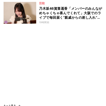
芸能
改めて考えながら…」
乃木坂46賀喜遥香「メンバーのみんなが
めちゃくちゃ喜んでくれて」大阪でのラ
イブで毎回届く“親戚からの差し入れ”と
は？
19時間前
もっと見る