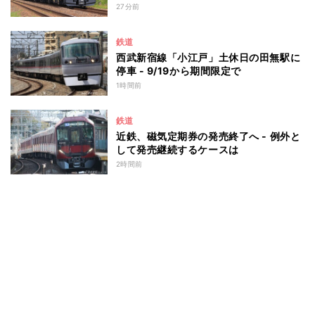
27分前
鉄道
西武新宿線「小江戸」土休日の田無駅に
停車 - 9/19から期間限定で
1時間前
鉄道
近鉄、磁気定期券の発売終了へ - 例外と
して発売継続するケースは
2時間前