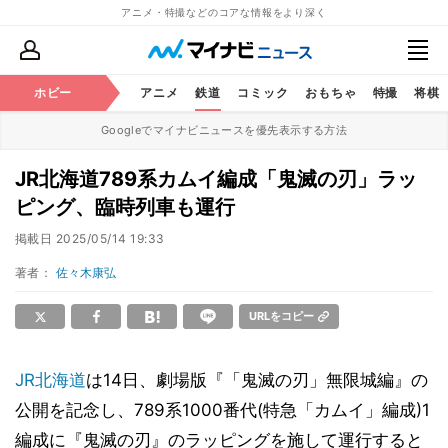
アニメ・特撮などのコアな情報をより深く
ホビー
アニメ
鉄道
コミック
おもちゃ
特撮
将棋
Googleでマイナビニュースを優先表示する方法
JR北海道789系カムイ編成「鬼滅の刃」ラッ
ピング、臨時列車も運行
掲載日
2025/05/14 19:33
著者：
佐々木康弘
URLをコピー
JR北海道
は14日、劇場版『「鬼滅の刃」無限城編』の
公開を記念し、789系1000番代(特急「カムイ」編成)1
編成に『鬼滅の刃』のラッピングを施して運行すると