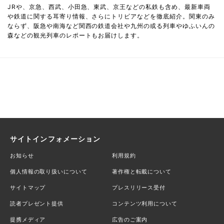
JRや、京急、西武、小田急、東武、京王などの私鉄も含め、最新車両
や鉄道に関する耳寄り情報、さらにトリビアなどを徹底紹介。関東のみ
ならず、阪急や南海など関西の鉄道会社や九州の或る列車やゆふいんの
森などの観光列車のレポートもお届けします。
サイトインフォメーション
お知らせ
利用規約
個人情報の取り扱いについて
著作権と転載について
サイトマップ
プレスリリース受付
読者プレゼント提供
コンテンツ利用について
提携メディア
広告のご案内