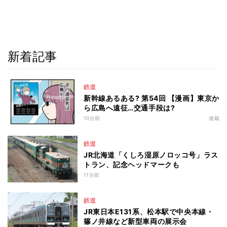
新着記事
鉄道
新幹線あるある? 第54回 【漫画】東京か
ら広島へ遠征…交通手段は?
10分前
連載
鉄道
JR北海道「くしろ湿原ノロッコ号」ラス
トラン、記念ヘッドマークも
11分前
鉄道
JR東日本E131系、松本駅で中央本線・
篠ノ井線など新型車両の展示会