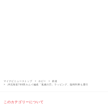
マイナビニューストップ
ホビー
鉄道
JR北海道789系カムイ編成「鬼滅の刃」ラッピング、臨時列車も運行
このカテゴリーについて